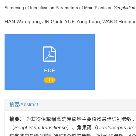
Screening of Identification Parameters of Main Plants on
Seriphidium
HAN Wan-qiang, JIN Gui-li, YUE Yong-huan, WANG Hui-ning
PDF
313
摘要/Abstract
摘要：
为获得伊犁绢蒿荒漠草地主要植物最佳识别参数，本
（
Seriphidium transiliense
）、角果藜（
Ceratocarpus are