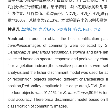
谱学响应与峰谷特性选取8个位置参数、2个面积参数、4个
判别分析进行精度验证。结果表明：4种识别对象的反射
红边位置、红谷幅值、蓝边面积、NDVI
、RVI
和RVI
进行
1
1
2
裸地100%，总精度为92.13%。本试验筛选出的识别参
关键词:
草地植物,
光谱特征,
识别参数,
筛选,
Fisher判别
Abstract:
In order to obtain the best identification p
transillense
,images of community were collected by S
Ceratocarpus arenarius
,
Petrosimonia sibirica
and bare land
selected based on spectral response and peak-valley chara
four vegetation indexes,the sensitive parameters were sel
analysis,and the fisher discriminant model was used for acc
of recognition objects showed different characteristics
position,Red Valley amplitude,blue edge area,NDVI
,RVI
1
the four objects was 91.11% for
S. transiliense
,80.56% fo
total accuracy. Therefore,a discriminant model based on the
classification of community images.