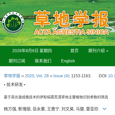
2026年8月6日 星期四
首页
期刊介绍
期刊订阅
联系我们
English
草地学报
››
2020
,
Vol. 28
››
Issue (4)
: 1153-1163.
DOI:
10.
• 技术研发 •
基于高光谱成像技术的伊犁绢蒿荒漠草地主要植物识别参数的筛选
韩万强, 靳瑰丽, 岳永寰, 王惠宁, 刘文昊, 马健, 雷亚欣