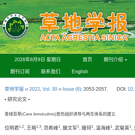
2026年8月9日 星期日
首页
期刊介绍
期刊订阅
联系我们
English
草地学报
››
2022
,
Vol. 30
››
Issue (8)
: 2053-2057.
DOI:
10.
• 研究论文 •
青绿苔草(
Care breviculmis
)愈伤组织诱导与再生体系的建立
1,2
1,3
1
1
1
1
1
位明君
, 王萌
, 范希峰
, 滕文军
, 滕珂
, 温海峰
, 武菊英
,