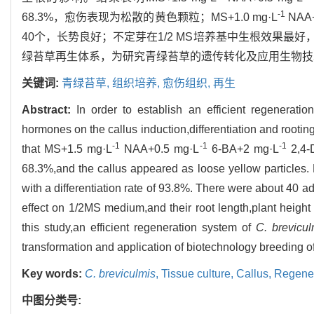
-1
68.3%，愈伤表现为松散的黄色颗粒；MS+1.0 mg·L
NAA+
40个，长势良好；不定芽在1/2 MS培养基中生根效果
绿苔草再生体系，为研究青绿苔草的遗传转化及应用生物技
关键词:
青绿苔草,
组织培养,
愈伤组织,
再生
Abstract:
In order to establish an efficient regenerati
hormones on the callus induction,differentiation and rootin
-1
-1
-1
that MS+1.5 mg·L
NAA+0.5 mg·L
6-BA+2 mg·L
2,4-D
68.3%,and the callus appeared as loose yellow particles
with a differentiation rate of 93.8%. There were about 40 a
effect on 1/2MS medium,and their root length,plant height 
this study,an efficient regeneration system of
C. brevicul
transformation and application of biotechnology breeding o
Key words:
C. breviculmis
,
Tissue culture,
Callus,
Regener
中图分类号: