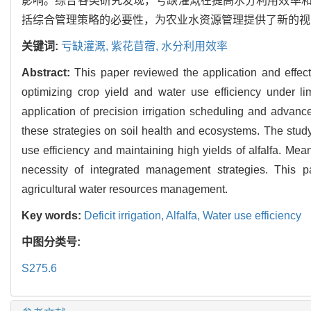
影响。综合各类研究发现，亏缺灌溉在提高水分利用效率
括综合管理策略的必要性，为农业水资源管理提供了新的视
关键词:
亏缺灌溉,
紫花苜蓿,
水分利用效率
Abstract:
This paper reviewed the application and effects 
optimizing crop yield and water use efficiency under li
application of precision irrigation scheduling and advanc
these strategies on soil health and ecosystems. The study f
use efficiency and maintaining high yields of alfalfa. Mea
necessity of integrated management strategies. This 
agricultural water resources management.
Key words:
Deficit irrigation,
Alfalfa,
Water use efficiency
中图分类号:
S275.6