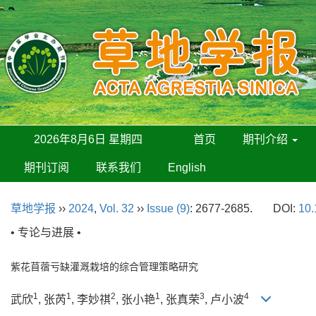
2026年8月6日 星期四
首页
期刊介绍
期刊订阅
联系我们
English
草地学报
››
2024
,
Vol. 32
››
Issue (9)
: 2677-2685.
DOI:
10.
• 专论与进展 •
紫花苜蓿亏缺灌溉栽培的综合管理策略研究
1
1
2
1
3
4
武欣
, 张芮
, 李妙祺
, 张小艳
, 张真荣
, 卢小波