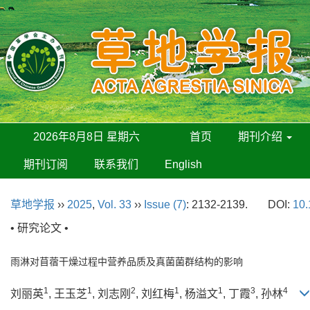
2026年8月8日 星期六
首页
期刊介绍
期刊订阅
联系我们
English
草地学报
››
2025
,
Vol. 33
››
Issue (7)
: 2132-2139.
DOI:
10.
• 研究论文 •
雨淋对苜蓿干燥过程中营养品质及真菌菌群结构的影响
1
1
2
1
1
3
4
刘丽英
, 王玉芝
, 刘志刚
, 刘红梅
, 杨溢文
, 丁霞
, 孙林