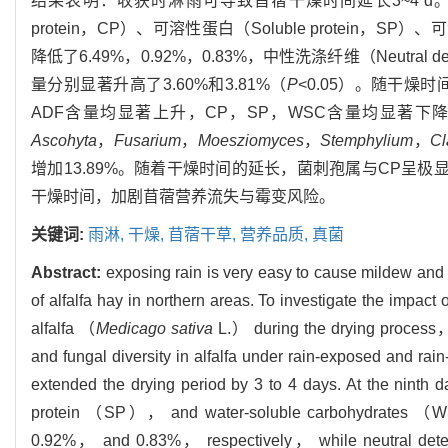
结果表明：收获时淋雨可导致苜蓿干燥时间延长3~4 d。
protein，CP）、可溶性蛋白（Soluble protein，SP）、
降低了6.49%，0.92%，0.83%，中性洗涤纤维（Neutral dete
量分别显著升高了3.60%和3.81%（
P
<0.05）。随干燥时
ADF含量均显著上升，CP，SP，WSC含量均显著
Ascohyta
，
Fusarium
，
Moesziomyces
，
Stemphylium
，
Cl
增加13.89%。随着干燥时间的延长，菌刺孢属与CP呈
干燥时间，加剧苜蓿营养流失与霉变风险。
关键词:
雨淋,
干燥,
苜蓿干草,
营养品质,
真菌
Abstract:
exposing rain is very easy to cause mildew and d
of alfalfa hay in northern areas. To investigate the impact 
alfalfa （
Medicago sativa
L.） during the drying process，
and fungal diversity in alfalfa under rain-exposed and rain-
extended the drying period by 3 to 4 days. At the nint
protein （SP）， and water-soluble carbohydrates （WSC
0.92%， and 0.83%， respectively， while neutral dete