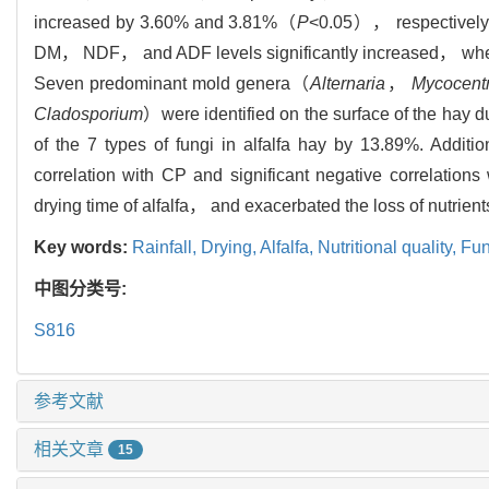
increased by 3.60% and 3.81%（
P
<0.05）， respectively，
DM， NDF， and ADF levels significantly increased， wher
Seven predominant mold genera（
Alternaria
，
Mycocent
Cladosporium
）were identified on the surface of the hay 
of the 7 types of fungi in alfalfa hay by 13.89%. Addit
correlation with CP and significant negative correlatio
drying time of alfalfa， and exacerbated the loss of nutrient
Key words:
Rainfall,
Drying,
Alfalfa,
Nutritional quality,
Fun
中图分类号:
S816
参考文献
相关文章
15