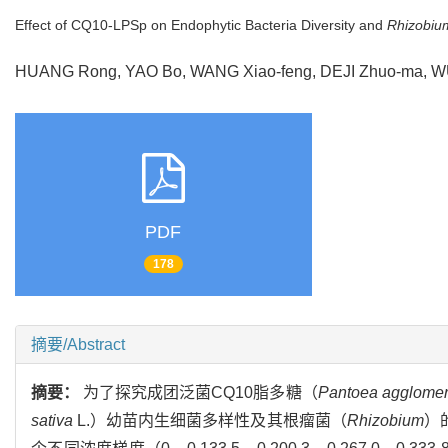
Effect of CQ10-LPSp on Endophytic Bacteria Diversity and
Rhizobiu
HUANG Rong, YAO Bo, WANG Xiao-feng, DEJI Zhuo-ma, W
PDF
178
摘要/Abstract
摘要：
为了探究成团泛菌CQ10脂多糖（
Pantoea agglome
sativa
L.）幼苗内生细菌多样性及其根瘤菌（
Rhizobium
）