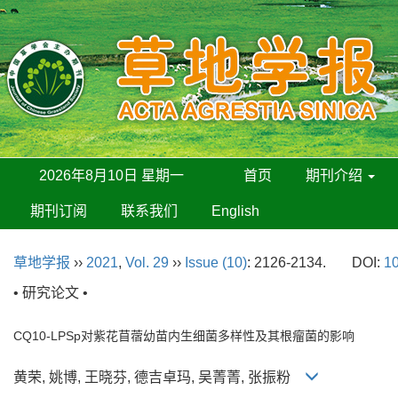
2026年8月10日 星期一
首页
期刊介绍
期刊订阅
联系我们
English
草地学报
››
2021
,
Vol. 29
››
Issue (10)
: 2126-2134.
DOI:
10
• 研究论文 •
CQ10-LPSp对紫花苜蓿幼苗内生细菌多样性及其根瘤菌的影响
黄荣, 姚博, 王晓芬, 德吉卓玛, 吴菁菁, 张振粉