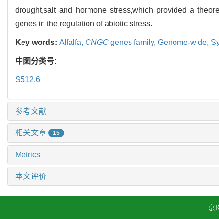
drought,salt and hormone stress,which provided a theoret
genes in the regulation of abiotic stress.
Key words:
Alfalfa,
CNGC
genes family,
Genome-wide,
Sy
中图分类号:
S512.6
参考文献
相关文章
15
Metrics
本文评价
京I