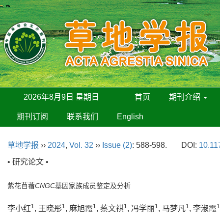
2026年8月9日 星期日
首页
期刊介绍
期刊订阅
联系我们
English
草地学报
››
2024
,
Vol. 32
››
Issue (2)
: 588-598.
DOI:
10.11
• 研究论文 •
紫花苜蓿
CNGC
基因家族成员鉴定及分析
1
1
1
1
1
1
1
李小红
, 王晓彤
, 麻旭霞
, 蔡文祺
, 冯学丽
, 马梦凡
, 李淑霞