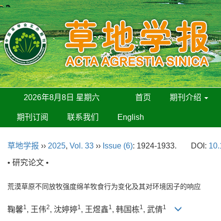
2026年8月8日 星期六
首页
期刊介绍
期刊订阅
联系我们
English
草地学报
››
2025
,
Vol. 33
››
Issue (6)
: 1924-1933.
DOI:
10.
• 研究论文 •
荒漠草原不同放牧强度绵羊牧食行为变化及其对环境因子的响应
1
2
1
1
1
1
鞠馨
, 王伟
, 沈婷婷
, 王煜鑫
, 韩国栋
, 武倩