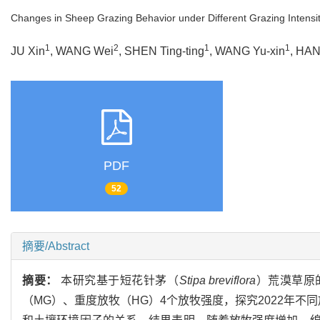
Changes in Sheep Grazing Behavior under Different Grazing Intensi
1
2
1
1
JU Xin
, WANG Wei
, SHEN Ting-ting
, WANG Yu-xin
, HA
PDF
52
摘要/Abstract
摘要：
本研究基于短花针茅（
Stipa breviflora
）荒漠草原
（MG）、重度放牧（HG）4个放牧强度，探究2022年不