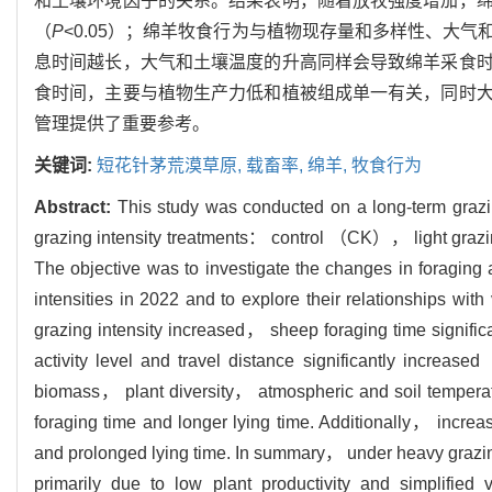
和土壤环境因子的关系。结果表明，随着放牧强度增加，
（
P
<0.05）；绵羊牧食行为与植物现存量和多样性、大
息时间越长，大气和土壤温度的升高同样会导致绵羊采食
食时间，主要与植物生产力低和植被组成单一有关，同时
管理提供了重要参考。
关键词:
短花针茅荒漠草原,
载畜率,
绵羊,
牧食行为
Abstract:
This study was conducted on a long-term grazi
grazing intensity treatments： control （CK）， light
The objective was to investigate the changes in foraging
intensities in 2022 and to explore their relationships wit
grazing intensity increased， sheep foraging time signifi
activity level and travel distance significantly increase
biomass， plant diversity， atmospheric and soil temperatu
foraging time and longer lying time. Additionally， increa
and prolonged lying time. In summary， under heavy grazin
primarily due to low plant productivity and simplified