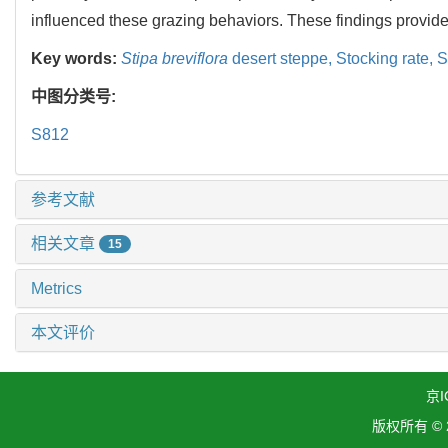
influenced these grazing behaviors. These findings provid
Key words:
Stipa breviflora
desert steppe,
Stocking rate,
S
中图分类号:
S812
参考文献
相关文章
15
Metrics
本文评价
京I
版权所有 ©