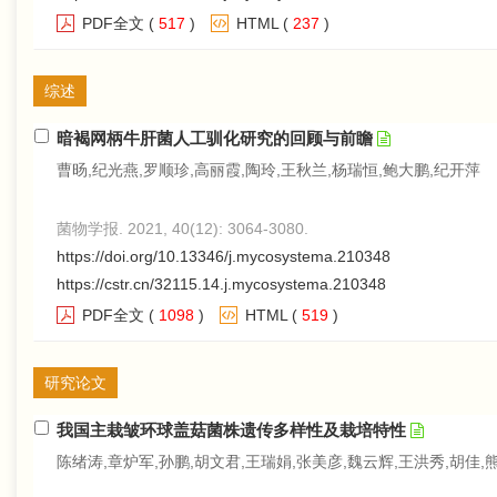
PDF全文
(
517
)
HTML
(
237
)
综述
暗褐网柄牛肝菌人工驯化研究的回顾与前瞻
曹旸,纪光燕,罗顺珍,高丽霞,陶玲,王秋兰,杨瑞恒,鲍大鹏,纪开萍
菌物学报. 2021, 40(12): 3064-3080.
https://doi.org/10.13346/j.mycosystema.210348
https://cstr.cn/32115.14.j.mycosystema.210348
PDF全文
(
1098
)
HTML
(
519
)
研究论文
我国主栽皱环球盖菇菌株遗传多样性及栽培特性
陈绪涛,章炉军,孙鹏,胡文君,王瑞娟,张美彦,魏云辉,王洪秀,胡佳,