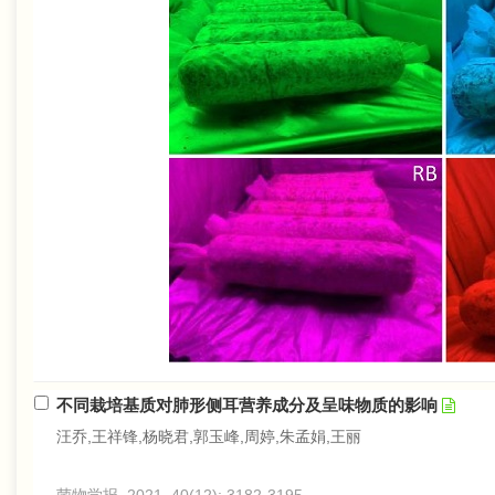
不同栽培基质对肺形侧耳营养成分及呈味物质的影响
汪乔,王祥锋,杨晓君,郭玉峰,周婷,朱孟娟,王丽