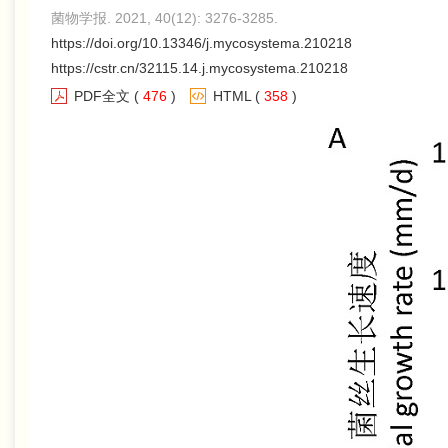
菌物学报. 2021, 40(12): 3276-3285.
https://doi.org/10.13346/j.mycosystema.210218
https://cstr.cn/32115.14.j.mycosystema.210218
PDF全文
(
476
)
HTML
(
358
)