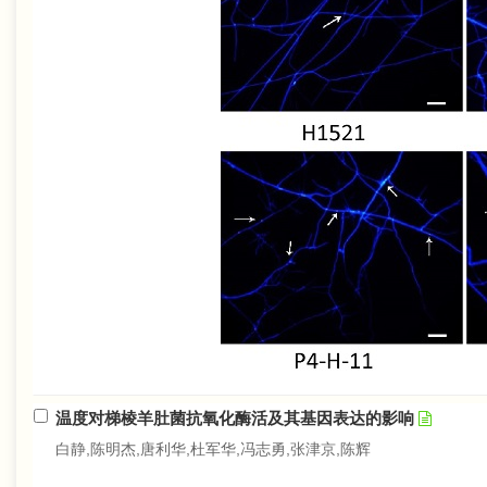
温度对梯棱羊肚菌抗氧化酶活及其基因表达的影响
白静,陈明杰,唐利华,杜军华,冯志勇,张津京,陈辉