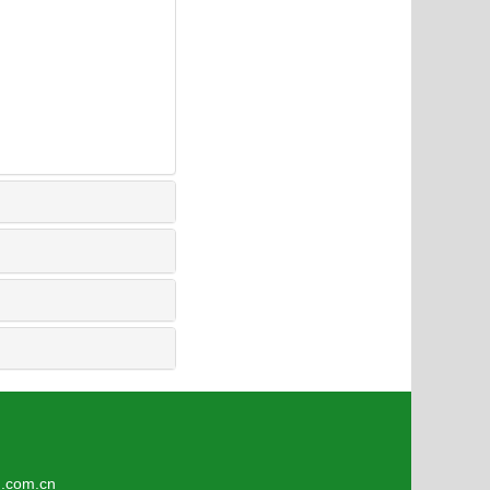
8
om.cn