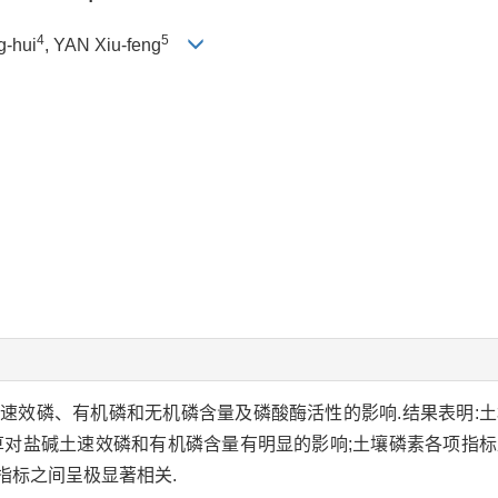
4
5
g-hui
, YAN Xiu-feng
速效磷、有机磷和无机磷含量及磷酸酶活性的影响.结果表明:
草对盐碱土速效磷和有机磷含量有明显的影响;土壤磷素各项指
指标之间呈极显著相关.