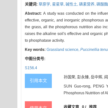
关键词:
草原学,
星星草,
碱性土,
磷素营养,
磷酸酶
Abstract:
A study was conducted on the influe
effective, organic, and inorganic phosphorous a
the grass, all the phosphorous nutrition also incr
raises the alkaline soil's effective and organic
to phosphatase activity.
Key words:
Grassland science,
Puccinellia tenu
中图分类号:
S156.4
孙国荣, 彭永臻, 岳中辉, 阎秀
引用本文
SUN Guo-rong, PENG Yo
Phosphorus Nutrition of Al
收藏文章
0
/
推荐