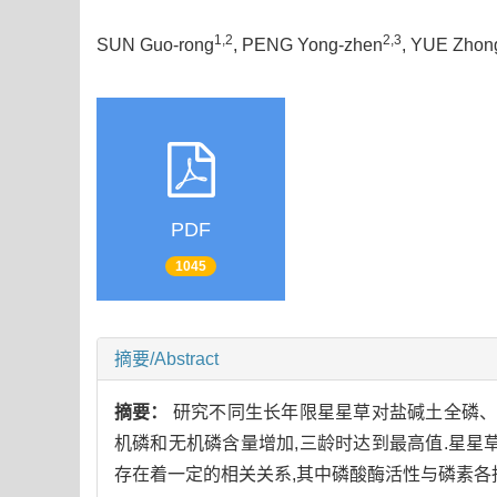
1,2
2,3
SUN Guo-rong
, PENG Yong-zhen
, YUE Zhon
PDF
1045
摘要/Abstract
摘要：
研究不同生长年限星星草对盐碱土全磷、
机磷和无机磷含量增加,三龄时达到最高值.星星
存在着一定的相关关系,其中磷酸酶活性与磷素各