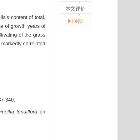
本文评价
ls's content of total,
回顶部
se of growth years of
ltivating of the grass
e markedly correlated
-340.
inellia tenuiflora
on