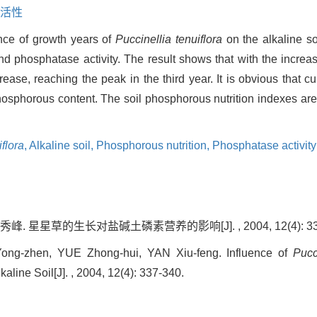
活性
nce of growth years of
Puccinellia tenuiflora
on the alkaline soi
nd phosphatase activity. The result shows that with the increa
ease, reaching the peak in the third year. It is obvious that cu
 phosphorous content. The soil phosphorous nutrition indexes ar
iflora
,
Alkaline soil,
Phosphorous nutrition,
Phosphatase activity
峰. 星星草的生长对盐碱土磷素营养的影响[J]. , 2004, 12(4): 337
ng-zhen, YUE Zhong-hui, YAN Xiu-feng. Influence of
Pucc
kaline Soil[J]. , 2004, 12(4): 337-340.