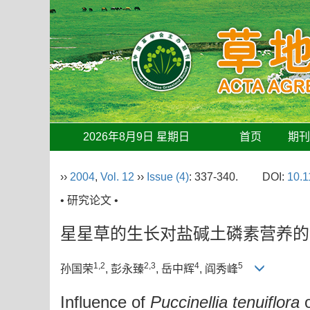
2026年8月9日 星期日
首页
期
››
2004
,
Vol. 12
››
Issue (4)
: 337-340.
DOI:
10.1
• 研究论文 •
星星草的生长对盐碱土磷素营养的
1,2
2,3
4
5
孙国荣
, 彭永臻
, 岳中辉
, 阎秀峰
Influence of
Puccinellia tenuiflora
o