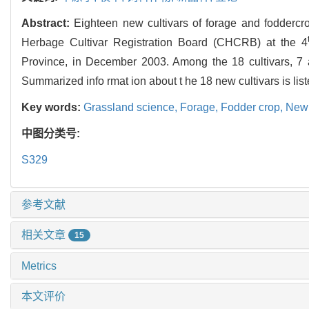
Abstract:
Eighteen new cultivars of forage and foddercr
Herbage Cultivar Registration Board (CHCRB) at the 4
Province, in December 2003. Among the 18 cultivars, 7 ar
Summarized info rmat ion about t he 18 new cultivars is lis
Key words:
Grassland science,
Forage,
Fodder crop,
New 
中图分类号:
S329
参考文献
相关文章
15
Metrics
本文评价