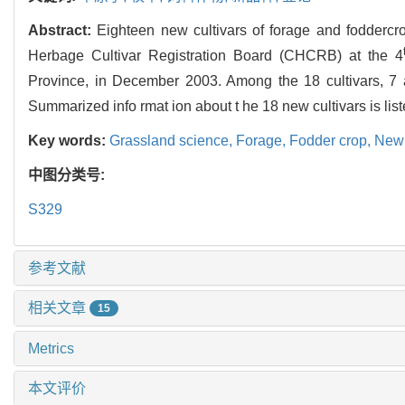
Abstract:
Eighteen new cultivars of forage and foddercr
Herbage Cultivar Registration Board (CHCRB) at the 4
Province, in December 2003. Among the 18 cultivars, 7 ar
Summarized info rmat ion about t he 18 new cultivars is lis
Key words:
Grassland science,
Forage,
Fodder crop,
New 
中图分类号:
S329
参考文献
相关文章
15
Metrics
本文评价