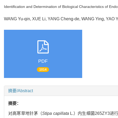
Identification and Determination of Biological Characteristics of End
WANG Yu-qin, XUE Li, YANG Cheng-de, WANG Ying, YAO 
PDF
1014
摘要/Abstract
摘要：
对高寒草地针茅（
Stipa capillata
L.）内生细菌265ZY3