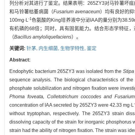
列分析对其进行了鉴定。结果表明：265ZY3对马铃薯坏疽
和马铃薯枯萎病菌（
Fusarium avenaceum
）均有良好的抑制
-1
100mg·L
色氨酸的King培养液中分泌IAA的量分别为38.59m
有机磷的68倍；同时，具有固氮能力。结合形态学特征，通过
（
Bacillus amyloliquefaciens
）。
关键词:
针茅,
内生细菌,
生物学特性,
鉴定
Abstract:
Endophytic bacterium 265ZY3 was isolated from the
Stipa
sequence analysis. The biological characteristics of the
phosphate solubilization and nitrogen fixation were investig
Phoma foveata, Colletotrichum coccodes and Fusariu
concentration of IAA secreted by 265ZY3 were 42.33 mg·L
without tryptophan, respectively. The 265ZY3 strain di
dissolving capacity of the strain for inorganic phosphorus
strain had the ability of nitrogen fixation. The strain was id