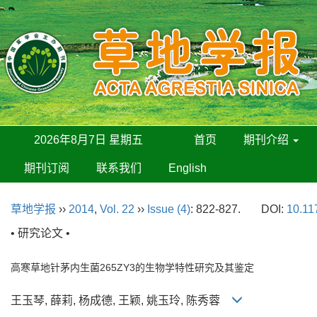
2026年8月7日 星期五
首页
期刊介绍
期刊订阅
联系我们
English
草地学报
››
2014
,
Vol. 22
››
Issue (4)
: 822-827.
DOI:
10.11
• 研究论文 •
高寒草地针茅内生菌265ZY3的生物学特性研究及其鉴定
王玉琴, 薛莉, 杨成德, 王颖, 姚玉玲, 陈秀蓉