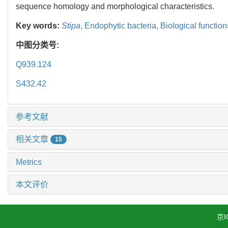
sequence homology and morphological characteristics.
Key words:
Stipa
,
Endophytic bacteria,
Biological function
中图分类号:
Q939.124
S432.42
参考文献
相关文章
15
Metrics
本文评价
京I