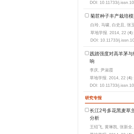
DOI:
10.11733/j.issn.
菊苣种子丰产栽培模
白玲, 马啸, 白史且, 张玉
草地学报. 2014, 22 (
4
)
DOI:
10.11733/j.issn.
践踏强度对高羊茅与
响
李庆, 尹淑霞
草地学报. 2014, 22 (
4
)
DOI:
10.11733/j.issn.
研究专报
长江2号多花黑麦草
分析
王绍飞, 黄琳凯, 张新全,