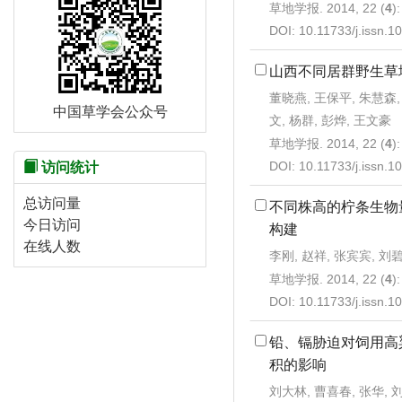
草地学报. 2014, 22 (
4
)
DOI:
10.11733/j.issn.
山西不同居群野生草
董晓燕, 王保平, 朱慧森,
中国草学会公众号
文, 杨群, 彭烨, 王文豪
草地学报. 2014, 22 (
4
)
DOI:
10.11733/j.issn.
访问统计
总访问量
不同株高的柠条生物
今日访问
构建
在线人数
李刚, 赵祥, 张宾宾, 刘
草地学报. 2014, 22 (
4
)
DOI:
10.11733/j.issn.
铅、镉胁迫对饲用高
积的影响
刘大林, 曹喜春, 张华, 