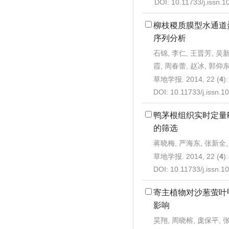
DOI:
10.11733/j.issn.
柳枝稷质膜型水通道蛋
序列分析
石锦, 李仁, 王晋芳, 吴新
霞, 周春蕾, 赵冰, 郭仰
草地学报. 2014, 22 (
4
)
DOI:
10.11733/j.issn.
鸭茅根组织实时定量
的筛选
蒋晓梅, 严海东, 张新全,
草地学报. 2014, 22 (
4
)
DOI:
10.11733/j.issn.
寄主植物对沙葱萤叶
影响
昊翔, 周晓榕, 庞保平, 