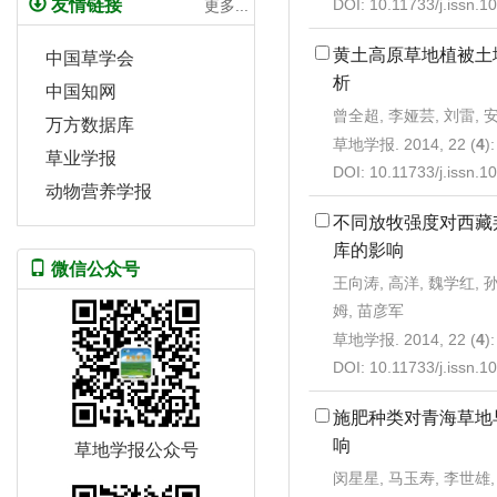
DOI:
10.11733/j.issn.
友情链接
更多...
黄土高原草地植被土
中国草学会
析
中国知网
曾全超, 李娅芸, 刘雷, 
万方数据库
草地学报. 2014, 22 (
4
)
草业学报
DOI:
10.11733/j.issn.
动物营养学报
不同放牧强度对西藏
库的影响
微信公众号
王向涛, 高洋, 魏学红, 
姆, 苗彦军
草地学报. 2014, 22 (
4
)
DOI:
10.11733/j.issn.
施肥种类对青海草地
响
草地学报公众号
闵星星, 马玉寿, 李世雄