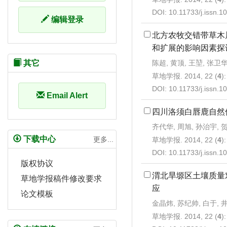
DOI:
10.11733/j.issn.
编辑登录
北方农牧交错带草木
和扩展的影响因素探
陈超, 黄顶, 王堃, 张卫华
其它
草地学报. 2014, 22 (
4
)
DOI:
10.11733/j.issn.
Email Alert
四川洛须白唇鹿自然
齐代华, 周旭, 孙治宇, 贺
下载中心
更多...
草地学报. 2014, 22 (
4
)
DOI:
10.11733/j.issn.
版权协议
渭北旱塬区土壤质量
草地学报稿件修改要求
应
论文模板
金晶炜, 苏纪帅, 白于, 
草地学报. 2014, 22 (
4
)