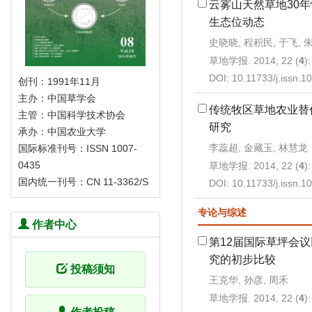
云雾山天然草地30
生态位动态
史晓晓, 程积民, 于飞, 
草地学报. 2014, 22 (
4
)
DOI:
10.11733/j.issn.
创刊：1991年11月
主办：中国草学会
传统牧区草地农业替
主管：中国科学技术协会
研究
承办：中国农业大学
李蕊超, 金藏玉, 林慧龙
国际标准刊号：ISSN 1007-
0435
草地学报. 2014, 22 (
4
)
国内统一刊号：CN 11-3362/S
DOI:
10.11733/j.issn.
专论与综述
作者中心
第12届国际草坪会
究的初步比较
投稿须知
王克华, 孙彦, 周禾
草地学报. 2014, 22 (
4
)