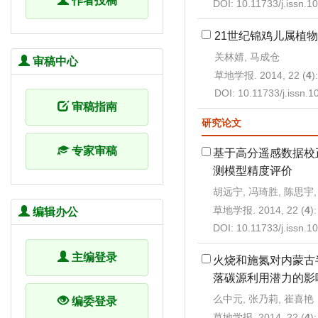
作者投稿
DOI:
10.11733/j.issn.
21世纪锦鸡儿属植
关林婧, 马成仓
审稿中心
草地学报. 2014, 22 (
4
)
DOI:
10.11733/j.issn.
审稿指南
研究论文
专家审稿
基于高分遥感数据校正
测模型精度评价
胡远宁, 冯琦胜, 陈思宇,
草地学报. 2014, 22 (
4
)
编辑办公
DOI:
10.11733/j.issn.
主编登录
火烧和施氮对内蒙古
落碳源利用潜力的影
么中元, 张乃莉, 崔喜艳
编委登录
草地学报. 2014, 22 (
4
)