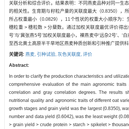
关联分析和综合评价。结果表明：不同燕麦品种对同一生
的相关性。生育期与籽粒产量的关联度最大（0.8350），所
所占权重最小（0.0829），11个性状的权重大小顺序为：生育期 >
穗粒重 > 穗粒数 > 分蘖数。通过加权关联度最优评价得出综
号’与‘冀张燕5号’加权关联度最小，裸燕麦中‘远杂2号’、
至西北黄土高原半干旱地区燕麦种质创新和引种推广提供科
关键词:
燕麦,
引种试验,
灰色关联度,
评价
Abstract:
In order to clarify the production characteristics and utilizat
comprehensive evaluation of the main agronomic traits a
correlation and gray correlation degrees. The results s
nutritional quality and agronomic traits of different oat v
growth stages and grain yield was the largest (0.8350), was
number and data yield (0.6042), was the least weight (0.082
> grain yield > crude protein > starch > spikelet > thousan