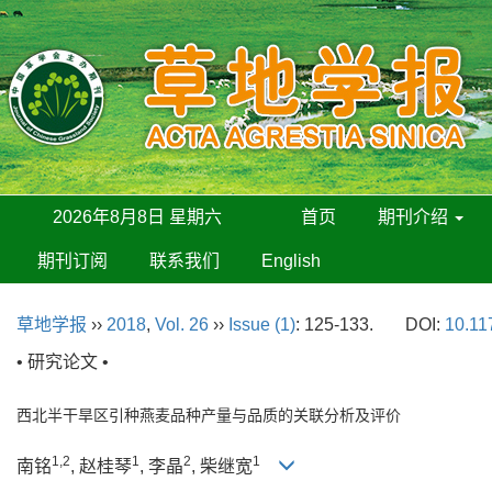
2026年8月8日 星期六
首页
期刊介绍
期刊订阅
联系我们
English
草地学报
››
2018
,
Vol. 26
››
Issue (1)
: 125-133.
DOI:
10.11
• 研究论文 •
西北半干旱区引种燕麦品种产量与品质的关联分析及评价
1,2
1
2
1
南铭
, 赵桂琴
, 李晶
, 柴继宽