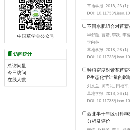
草地学报. 2018, 26 (
1
)
DOI:
10.11733/j.issn.
不同水肥组合对苜蓿
毕舒贻, 曹婧, 李跃, 李
中国草学会公众号
李向林
草地学报. 2018, 26 (
1
)
访问统计
DOI:
10.11733/j.issn.
总访问量
种植密度对紫花苜蓿
今日访问
P生态化学计量的影
在线人数
刘文兰, 师尚礼, 田福平
草地学报. 2018, 26 (
1
)
DOI:
10.11733/j.issn.
西北半干旱区引种燕
分析及评价
南铭, 赵桂琴, 李晶, 柴