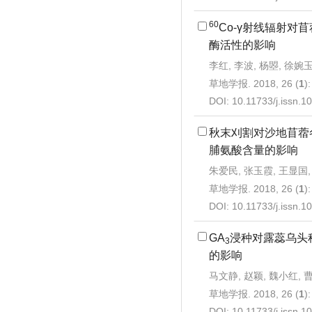
60
Co-γ射线辐射对
酶活性的影响
李红, 李波, 杨曌, 徐婉
草地学报. 2018, 26 (
1
)
DOI:
10.11733/j.issn.
秋末刈割对沙地苜蓿
脯氨酸含量的影响
朱爱民, 张玉霞, 王显国
草地学报. 2018, 26 (
1
)
DOI:
10.11733/j.issn.
GA
浸种对露蕊乌头
3
的影响
马文静, 赵颖, 魏小红, 
草地学报. 2018, 26 (
1
)
DOI:
10.11733/j.issn.