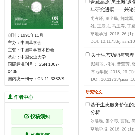
青藏高原“黑土滩”退
年研究进展——兼论
尚占环, 董全民, 施建军,
雄, 王彦龙, 马玉寿, 丁
草地学报. 2018, 26 (
1
)
创刊：1991年11月
DOI:
10.11733/j.issn.
主办：中国草学会
主管：中国科学技术协会
关于生态功能与管理
承办：中国农业大学
戴黎聪, 柯浔, 曹莹芳, 
国际标准刊号：ISSN 1007-
0435
草地学报. 2018, 26 (
1
)
国内统一刊号：CN 11-3362/S
DOI:
10.11733/j.issn.
研究论文
作者中心
基于生态服务价值的
分析
投稿须知
刘璐璐, 邵全琴, 曹巍, 
草地学报. 2018, 26 (
1
)