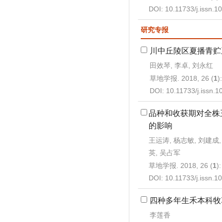
DOI:
10.11733/j.issn.
研究专报
川中丘陵区夏播青贮
田效琴, 李卓, 刘永红
草地学报. 2018, 26 (
1
)
DOI:
10.11733/j.issn.
品种和收获期对全株
的影响
王运涛, 杨志敏, 刘建成,
英, 吴占军
草地学报. 2018, 26 (
1
)
DOI:
10.11733/j.issn.
四种多年生禾本科牧
李莲香