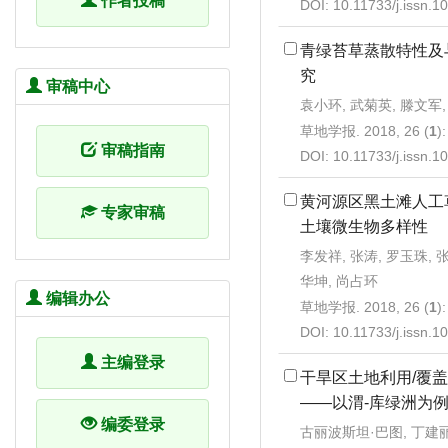
作者投稿
DOI:
10.11733/j.issn.
青绿苔草蒸散特性及
究
审稿中心
袁小环, 武菊英, 滕文军
草地学报. 2018, 26 (
1
)
审稿指南
DOI:
10.11733/j.issn.
黄河源区黑土滩人工
专家审稿
土壤微生物多样性
李发祥, 张涛, 罗玉珠, 张
华坤, 尚占环
编辑办公
草地学报. 2018, 26 (
1
)
DOI:
10.11733/j.issn.
主编登录
干旱区土地利用/覆
——以渭-库绿洲为
编委登录
古丽波斯坦·巴图, 丁建丽