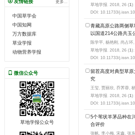
友情链接
更多...
草地学报. 2018, 26 (
1
)
DOI:
10.11733/j.issn.
中国草学会
中国知网
青藏高原公路两侧草
以国道214公路共玉
万方数据库
陈学平, 杨艳刚, 尚占环,
草业学报
草地学报. 2018, 26 (
1
)
动物营养学报
DOI:
10.11733/j.issn.
留茬高度对典型草原
微信公众号
究
王玺, 贾丽欣, 乔荠蓉, 
草地学报. 2018, 26 (
1
)
DOI:
10.11733/j.issn.
5个苇状羊茅品种在
草地学报公众号
合评价
张帆, 李小梅, 宋鑫, 张东