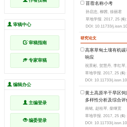
作者投稿
苜蓿名称小考
孙启忠, 柳茜, 徐丽君
草地学报. 2017, 25 (
6
)
审稿中心
DOI:
10.11733/j.issn.
研究论文
审稿指南
高寒草甸土壤有机碳
响应
专家审稿
祝景彬, 贺慧丹, 李红琴,
草地学报. 2017, 25 (
6
)
DOI:
10.11733/j.issn.
编辑办公
黄土高原半干旱区饲
多样性分析及综合评
主编登录
南铭, 赵桂琴, 柴继宽
草地学报. 2017, 25 (
6
)
编委登录
DOI:
10.11733/j.issn.