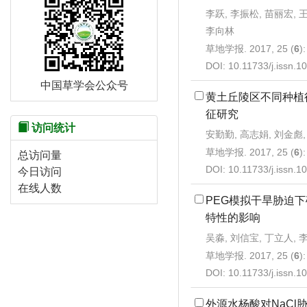
李跃, 李振松, 苗丽宏, 
李向林
草地学报. 2017, 25 (
6
)
DOI:
10.11733/j.issn.
中国草学会公众号
黄土丘陵区不同种植
征研究
访问统计
安勤勤, 高志娟, 刘金彪,
草地学报. 2017, 25 (
6
)
总访问量
DOI:
10.11733/j.issn.
今日访问
在线人数
PEG模拟干旱胁迫
特性的影响
吴淼, 刘信宝, 丁立人, 
草地学报. 2017, 25 (
6
)
DOI:
10.11733/j.issn.
外源水杨酸对NaCl