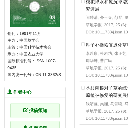
模拟降水和氮沉降增
究进展
闫钟清, 齐玉春, 彭琴, 
草地学报. 2017, 25 (
6
)
DOI:
10.11733/j.issn.
创刊：1991年11月
主办：中国草学会
种子补播恢复退化草
主管：中国科学技术协会
李以康, 杜岩功, 张正芝,
承办：中国农业大学
周华坤, 曹广民
国际标准刊号：ISSN 1007-
0435
草地学报. 2017, 25 (
6
)
国内统一刊号：CN 11-3362/S
DOI:
10.11733/j.issn.
丛枝菌根对羊草的综
作者中心
原植被修复的研究展
钱洁鑫, 吴澜, 乌音嘎, 
投稿须知
草地学报. 2017, 25 (
6
)
DOI:
10.11733/j.issn.