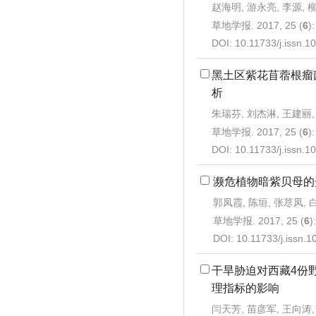
赵海明, 游永亮, 李源, 
草地学报. 2017, 25 (
6
)
DOI:
10.11733/j.issn.
黑土区紫花苜蓿根瘤
析
朱瑞芬, 刘杰淋, 王建丽,
草地学报. 2017, 25 (
6
)
DOI:
10.11733/j.issn.
濒危植物暗紫贝母的
郭凤霞, 陈垣, 张荩凤, 
草地学报. 2017, 25 (
6
)
DOI:
10.11733/j.issn.
干旱胁迫对西藏4份
理指标的影响
闫天芳, 苗彦军, 王向涛,