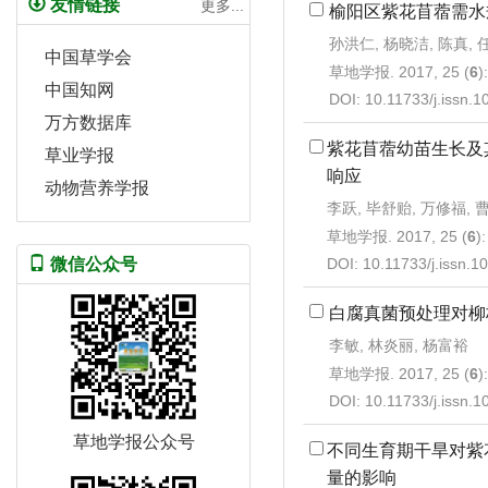
友情链接
更多...
榆阳区紫花苜蓿需水
孙洪仁, 杨晓洁, 陈真, 
中国草学会
草地学报. 2017, 25 (
6
)
中国知网
DOI:
10.11733/j.issn.
万方数据库
紫花苜蓿幼苗生长及
草业学报
响应
动物营养学报
李跃, 毕舒贻, 万修福, 
草地学报. 2017, 25 (
6
)
DOI:
10.11733/j.issn.
微信公众号
白腐真菌预处理对柳
李敏, 林炎丽, 杨富裕
草地学报. 2017, 25 (
6
)
DOI:
10.11733/j.issn.
草地学报公众号
不同生育期干旱对紫
量的影响