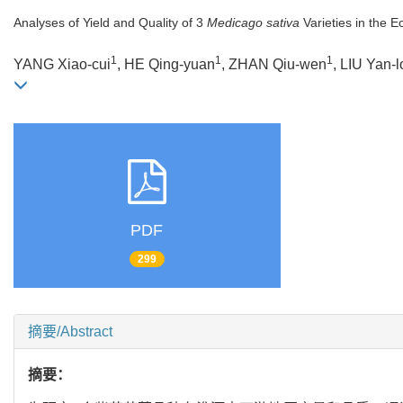
Analyses of Yield and Quality of 3
Medicago sativa
Varieties in the 
1
1
1
YANG Xiao-cui
, HE Qing-yuan
, ZHAN Qiu-wen
, LIU Yan-
PDF
299
摘要/Abstract
摘要：