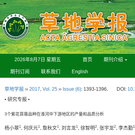
2026年8月7日 星期五
首页
期刊介绍
期刊订阅
联系我们
English
草地学报
››
2017
,
Vol. 25
››
Issue (6)
: 1393-1396.
DOI:
10.
• 研究专报 •
3个紫花苜蓿品种在淮河中下游地区的产量和品质分析
1
1
1
1
2
2
1
杨小翠
, 何庆元
, 詹秋文
, 刘言龙
, 徐智明
, 张宇龙
, 李杰勤