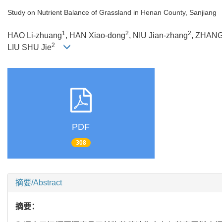
Study on Nutrient Balance of Grassland in Henan County, Sanjiang
1
2
2
HAO Li-zhuang
, HAN Xiao-dong
, NIU Jian-zhang
, ZHANG
2
LIU SHU Jie
PDF
308
摘要/Abstract
摘要：