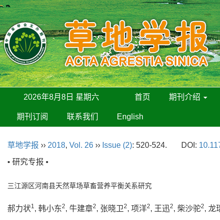
2026年8月8日 星期六
首页
期刊介绍
期刊订阅
联系我们
English
草地学报
››
2018
,
Vol. 26
››
Issue (2)
: 520-524.
DOI:
10.11
• 研究专报 •
三江源区河南县天然草场草畜营养平衡关系研究
1
2
2
2
2
2
2
郝力状
, 韩小东
, 牛建章
, 张晓卫
, 项洋
, 王迅
, 柴沙驼
, 