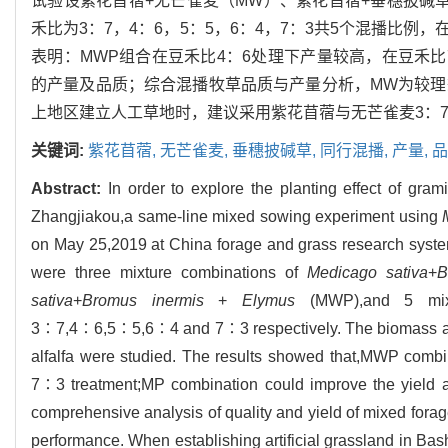
试验设紫花苜蓿+无芒雀麦（MW）、紫花苜蓿+垂穗披碱草
禾比为3：7，4：6，5：5，6：4，7：3共5个混播比
表明：MWP组合在豆禾比4：6处理下产量较高，在豆禾比
的产量及品质；综合混播牧草品质与产量分析，MW为较理
上地区建立人工草地时，建议采用紫花苜蓿与无芒雀麦3：
关键词:
紫花苜蓿,
无芒雀麦,
垂穗披碱草,
同行混播,
产量,
品
Abstract:
In order to explore the planting effect of g
Zhangjiakou,a same-line mixed sowing experiment using
on May 25,2019 at China forage and grass research syste
were three mixture combinations of
Medicago sativa
+
B
sativa
+
Bromus inermis
+
Elymus
(MWP),and 5 mixtu
3∶7,4∶6,5∶5,6∶4 and 7∶3 respectively. The biomass and fora
alfalfa were studied. The results showed that,MWP combi
7∶3 treatment;MP combination could improve the yield a
comprehensive analysis of quality and yield of mixed for
performance. When establishing artificial grassland in Bas