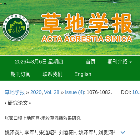
2026年8月6日 星期四
首页
期刊介绍
期刊订阅
联系我们
English
草地学报
››
2020
,
Vol. 28
››
Issue (4)
: 1076-1082.
DOI:
10.
• 研究论文 •
张家口坝上地区豆-禾牧草混播效果研究
1
1
2
1
1
1
姚泽英
, 李军
, 宋连昭
, 刘春阳
, 姚泽军
, 刘贵河