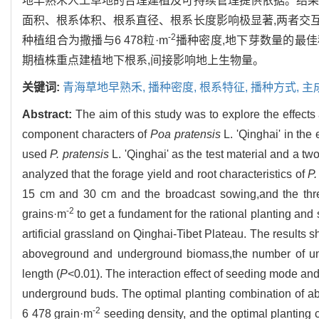
地早熟禾人工草地的合理建植及可持续管理提供依据。结果
面积、根系体积、根系直径、根系长度影响极显著,两者交
-2
种植组合为撒播与6 478粒·m
播种密度,地下芽数量的最佳种植
期植株重点建植地下根系,间接影响地上生物量。
关键词:
青海草地早熟禾,
播种密度,
根系特征,
播种方式,
主
Abstract:
The aim of this study was to explore the effects
component characters of
Poa pratensis
L. 'Qinghai' in the
used
P. pratensis
L. 'Qinghai' as the test material and a t
analyzed that the forage yield and root characteristics of
P.
15 cm and 30 cm and the broadcast sowing,and the thre
-2
grains·m
to get a fundament for the rational planting an
artificial grassland on Qinghai-Tibet Plateau. The results
aboveground and underground biomass,the number of unde
length (
P
<0.01). The interaction effect of seeding mode and
underground buds. The optimal planting combination of 
-2
6 478 grain·m
seeding density, and the optimal plantin