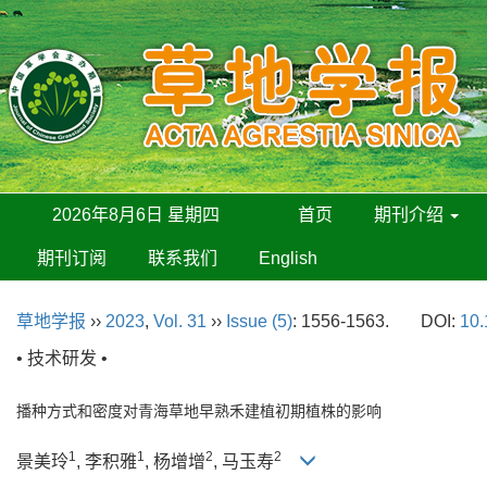
2026年8月6日 星期四
首页
期刊介绍
期刊订阅
联系我们
English
草地学报
››
2023
,
Vol. 31
››
Issue (5)
: 1556-1563.
DOI:
10.
• 技术研发 •
播种方式和密度对青海草地早熟禾建植初期植株的影响
1
1
2
2
景美玲
, 李积雅
, 杨增增
, 马玉寿