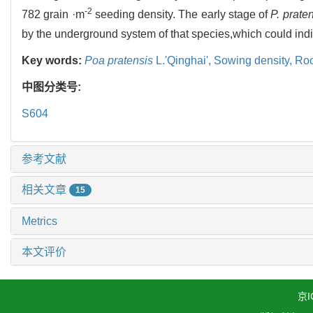
-2
782 grain ·m
seeding density. The early stage of
P. prate
by the underground system of that species,which could indi
Key words:
Poa pratensis
L.'Qinghai',
Sowing density,
Roo
中图分类号:
S604
参考文献
相关文章
15
Metrics
本文评价
京I