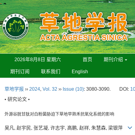
2026年8月8日 星期六
首页
期刊介绍
期刊订阅
联系我们
English
草地学报
››
2024
,
Vol. 32
››
Issue (10)
: 3080-3090.
DOI:
10
• 研究论文 •
外源谷胱甘肽对白粉菌胁迫下草地早熟禾抗氧化系统的影响
吴凡, 赵宇民, 张艺凝, 许志宇, 高鹏, 赵祥, 朱慧森, 梁银萍