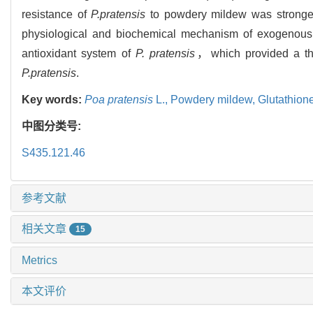
resistance of
P.pratensis
to powdery mildew was stronge
physiological and biochemical mechanism of exogenou
antioxidant system of
P. pratensis
，which provided a the
P.pratensis
.
Key words:
Poa pratensis
L.,
Powdery mildew,
Glutathion
中图分类号:
S435.121.46
参考文献
相关文章
15
Metrics
本文评价