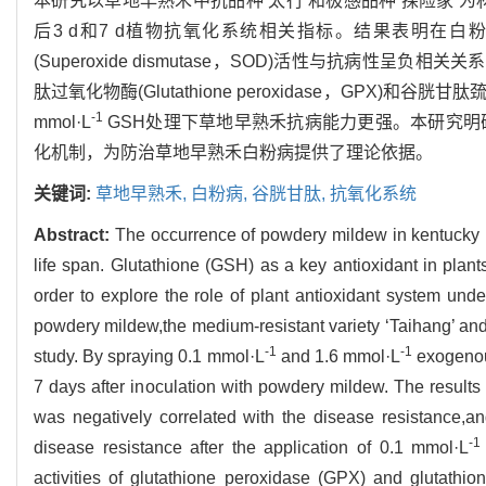
本研究以草地早熟禾中抗品种‘太行’和极感品种‘探险家’为材料，
后3 d和7 d植物抗氧化系统相关指标。结果表明在白粉菌侵
(Superoxide dismutase，SOD)活性与抗病性呈负
肽过氧化物酶(Glutathione peroxidase，GPX)和谷胱甘肽巯基
-1
mmol·L
GSH处理下草地早熟禾抗病能力更强。本研究明
化机制，为防治草地早熟禾白粉病提供了理论依据。
关键词:
草地早熟禾,
白粉病,
谷胱甘肽,
抗氧化系统
Abstract:
The occurrence of powdery mildew in kentucky 
life span. Glutathione (GSH) as a key antioxidant in plant
order to explore the role of plant antioxidant system un
powdery mildew,the medium-resistant variety ‘Taihang’ and t
-1
-1
study. By spraying 0.1 mmol·L
and 1.6 mmol·L
exogenou
7 days after inoculation with powdery mildew. The results
was negatively correlated with the disease resistance,an
-1
disease resistance after the application of 0.1 mmol·L
activities of glutathione peroxidase (GPX) and glutathio