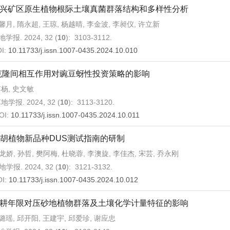
兴矿区原生植物根际土壤真菌群落结构和多样性分析
馨月, 隋永超, 王琼, 杨越晴, 李金波, 李昶仪, 许立新
学报. 2024, 32 (
10
): 3103-3112.
I:
10.11733/j.issn.1007-0435.2024.10.010
克隆间相互作用对豌豆蚜性投资策略的影响
杨, 史文敏
地学报. 2024, 32 (
10
): 3113-3120.
OI:
10.11733/j.issn.1007-0435.2024.10.011
胡植物新品种DUS测试指南的研制
龙娇, 孙哲, 樊阿梅, 杜晓蓉, 李澳旋, 李佳杰, 宋芸, 乔永刚
地学报. 2024, 32 (
10
): 3121-3132.
OI:
10.11733/j.issn.1007-0435.2024.10.012
耕年限对压砂地植物群落及土壤化学计量特征的影响
璐瑶, 邱开阳, 王建宇, 邱爱珍, 谢应忠