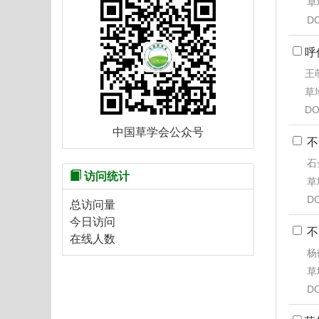
草地
DO
呼
王萌
草地
DO
中国草学会公众号
不
石
访问统计
草地
DO
总访问量
今日访问
不
在线人数
杨
草地
DO