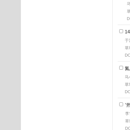
马
草
D
1
于
草地
DO
氮
马
草地
DO
‘
李
草地
DO