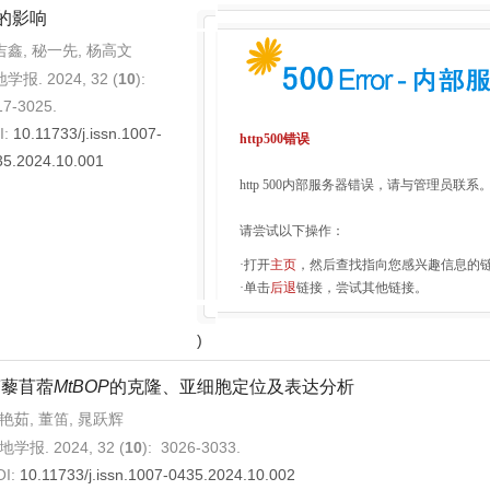
的影响
吉鑫, 秘一先, 杨高文
学报. 2024, 32 (
10
):
17-3025.
I:
10.11733/j.issn.1007-
http500错误
35.2024.10.001
http 500内部服务器错误，请与管理员联系
请尝试以下操作：
·打开
主页
，然后查找指向您感兴趣信息的
·单击
后退
链接，尝试其他链接。
)
蒺藜苜蓿
MtBOP
的克隆、亚细胞定位及表达分析
艳茹, 董笛, 晁跃辉
地学报. 2024, 32 (
10
): 3026-3033.
OI:
10.11733/j.issn.1007-0435.2024.10.002