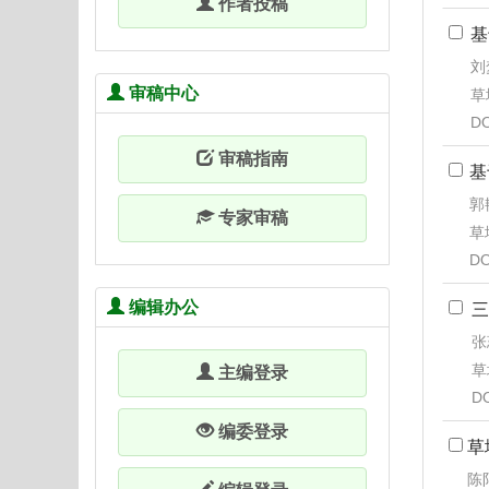
作者投稿
基
刘
审稿中心
草地
DO
审稿指南
基
郭
专家审稿
草地
DO
编辑办公
三
张
草
主编登录
D
编委登录
草
陈