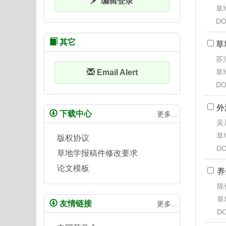
编辑登录
草地
DO
其它
草
苏
草地
Email Alert
DO
外
下载中心
更多...
吴
草地
版权协议
DO
草地学报稿件修改要求
论文模板
养
陈
草地
友情链接
更多...
DO