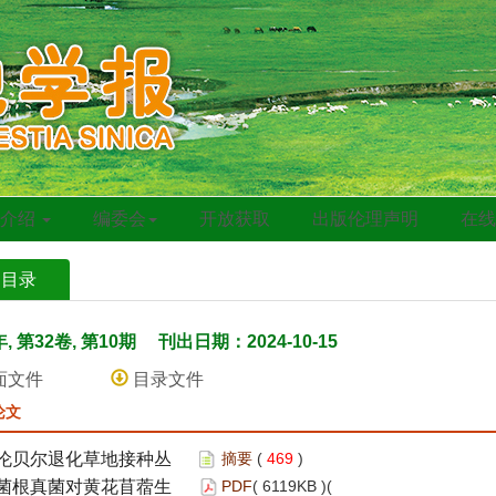
刊介绍
编委会
开放获取
出版伦理声明
在
期目录
年, 第32卷, 第10期
刊出日期：2024-10-15
面文件
目录文件
论文
伦贝尔退化草地接种丛
摘要
(
469
)
菌根真菌对黄花苜蓿生
PDF
( 6119KB )(