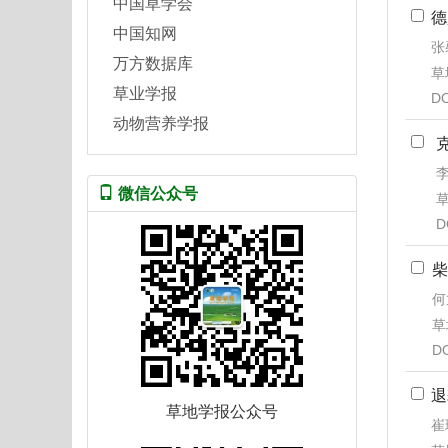
中国草学会
德
中国知网
张
万方数据库
草地
草业学报
DO
动物营养学报
李
微信公众号
草
D
柴
何
草
D
退
草地学报公众号
崔