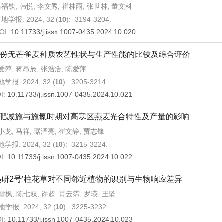
福钦, 韩悦, 李文秀, 崔林雨, 张世林, 董文科
地学报. 2024, 32 (
10
): 3194-3204.
OI:
10.11733/j.issn.1007-0435.2024.10.020
4份无芒雀麦种质农艺性状与生产性能的比较及综合评价
爱萍, 蒋昂辰, 张浩浩, 陈爱萍
学报. 2024, 32 (
10
): 3205-3214.
I:
10.11733/j.issn.1007-0435.2024.10.021
肥减施与施氮时期对高寒区燕麦光合特性及产量的影响
小龙, 马祥, 琚泽亮, 崔文静, 贾志锋
学报. 2024, 32 (
10
): 3215-3224.
I:
10.11733/j.issn.1007-0435.2024.10.022
热研2号’柱花草对不同邻近植物的识别与生物响应差异
雪枫, 陈七双, 许超, 肖云霈, 罗瑛, 王坚
学报. 2024, 32 (
10
): 3225-3232.
I:
10.11733/j.issn.1007-0435.2024.10.023