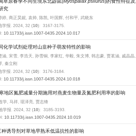
甸草原春季不同生境东北鼢鼠(
Myospalax psilurus
)的食性特征及
研究
婷, 商正昊妮, 袁帅, 陈凯, 叶国辉, 付和平, 武晓东
学报. 2024, 32 (
10
): 3167-3175.
I:
10.11733/j.issn.1007-0435.2024.10.017
同化学试剂处理对山韭种子萌发特性的影响
涵, 宋雪, 李浩天, 孙雪铜, 李家红, 华毅, 朱文博, 韩志豪, 贾茗涵, 戚晶晶,
琴, 秦立刚
学报. 2024, 32 (
10
): 3176-3184.
I:
10.11733/j.issn.1007-0435.2024.10.018
寒地区氮肥减量分期施用对燕麦生物量及氮肥利用率的影响
连学, 马祥, 琚泽亮, 贾志锋
学报. 2024, 32 (
10
): 3185-3193.
I:
10.11733/j.issn.1007-0435.2024.10.019
三种诱导剂对草地早熟禾低温抗性的影响