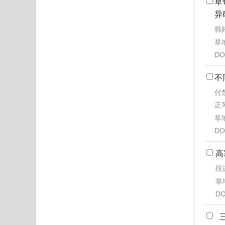
草
异
韩婷
草地
DO
不
付楚
正
草地
DO
高
段
草地
DO