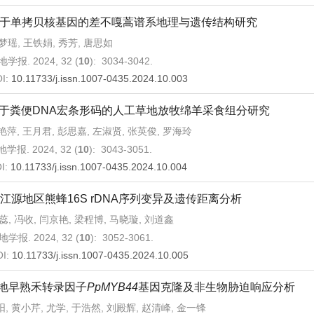
于单拷贝核基因的差不嘎蒿谱系地理与遗传结构研究
梦瑶, 王铁娟, 秀芳, 唐思如
学报. 2024, 32 (
10
): 3034-3042.
I:
10.11733/j.issn.1007-0435.2024.10.003
于粪便DNA宏条形码的人工草地放牧绵羊采食组分研究
艳萍, 王月君, 彭思嘉, 左淑贤, 张英俊, 罗海玲
学报. 2024, 32 (
10
): 3043-3051.
I:
10.11733/j.issn.1007-0435.2024.10.004
江源地区熊蜂16S rDNA序列变异及遗传距离分析
蕊, 冯收, 闫京艳, 梁程博, 马晓璇, 刘道鑫
地学报. 2024, 32 (
10
): 3052-3061.
OI:
10.11733/j.issn.1007-0435.2024.10.005
地早熟禾转录因子
PpMYB44
基因克隆及非生物胁迫响应分析
阳, 黄小芹, 尤学, 于浩然, 刘殿辉, 赵清峰, 金一锋