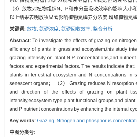
系统植物成熟器官N,P浓度和衰老器官N浓度,但对衰老器
（3）放牧对植物组织N、P和养分重吸收效率的影响大小
以上结果表明放牧显著影响植物氮磷养分浓度,增加植物氮
关键词:
放牧,
氮磷浓度,
氮磷回收效率,
整合分析
Abstract:
To investigate the effects of grazing on nitr
efficiency of plants in grassland ecosystem,this study int
grazing intensity on plant N,P concentrations,and nutrient 
factors and experimental factors. The results indicate t
plants in terrestrial ecosystem and N concentrations in 
senescent organs； （2） Grazing reduces N resorption ef
and direction of the effects of grazing on plant tiss
intensity,ecosystem type,plant functional groups,and plant 
and P nutrient concentrations by enhancing the internal cyc
Key words:
Grazing,
Nitrogen and phosphorus concentrat
中图分类号: