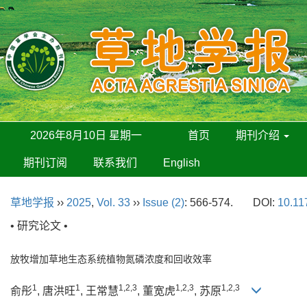
2026年8月10日 星期一
首页
期刊介绍
期刊订阅
联系我们
English
草地学报
››
2025
,
Vol. 33
››
Issue (2)
: 566-574.
DOI:
10.11
• 研究论文 •
放牧增加草地生态系统植物氮磷浓度和回收效率
1
1
1,2,3
1,2,3
1,2,3
俞彤
, 唐洪旺
, 王常慧
, 董宽虎
, 苏原