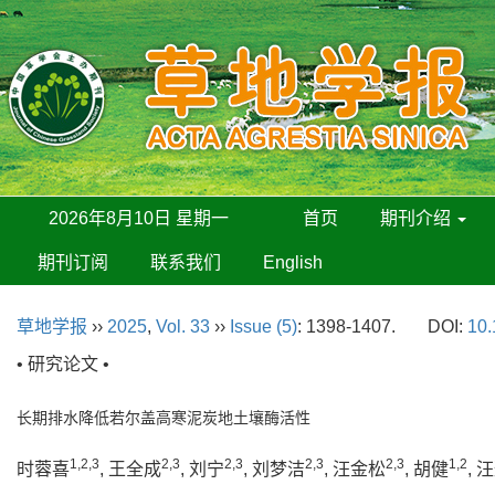
2026年8月10日 星期一
首页
期刊介绍
期刊订阅
联系我们
English
草地学报
››
2025
,
Vol. 33
››
Issue (5)
: 1398-1407.
DOI:
10.
• 研究论文 •
长期排水降低若尔盖高寒泥炭地土壤酶活性
1,2,3
2,3
2,3
2,3
2,3
1,2
时蓉喜
, 王全成
, 刘宁
, 刘梦洁
, 汪金松
, 胡健
, 