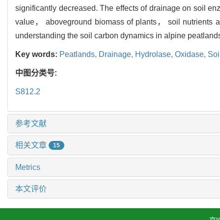
significantly decreased. The effects of drainage on soil en
value， aboveground biomass of plants， soil nutrients and s
understanding the soil carbon dynamics in alpine peatlan
Key words:
Peatlands,
Drainage,
Hydrolase,
Oxidase,
Soi
中图分类号:
S812.2
参考文献
相关文章
15
Metrics
本文评价