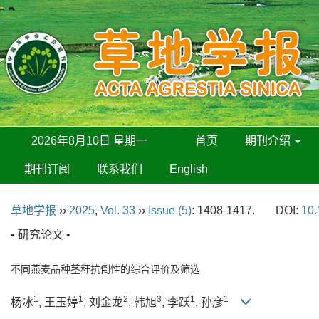
2026年8月10日 星期一
首页
期刊介绍
期刊订阅
联系我们
English
草地学报
››
2025
,
Vol. 33
››
Issue (5)
: 1408-1417.
DOI:
10.
• 研究论文 •
不同燕麦品种茎秆抗倒性的综合评价及筛选
1
1
2
3
1
1
杨冰
, 王玉婷
, 刘金龙
, 韩旭
, 李跃
, 孙彦