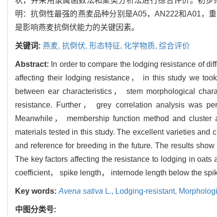
状，并采用隶属函数法和聚类分析法进行综合评价。初步
明：抗倒性最强的燕麦品种分别是A05，AN222和A0
是影响燕麦抗倒伏能力的关键因素。
关键词:
燕麦,
抗倒伏,
形态特征,
化学物质,
综合评价
Abstract:
In order to compare the lodging resistance of dif
affecting their lodging resistance， in this study we took
between ear characteristics， stem morphological charac
resistance. Further， grey correlation analysis was perfo
Meanwhile， membership function method and cluster an
materials tested in this study. The excellent varieties and
and reference for breeding in the future. The results s
The key factors affecting the resistance to lodging in oat
coefficient， spike length， internode length below the sp
Key words:
Avena sativa
L.,
Lodging-resistant,
Morphologic
中图分类号: