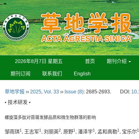
2026年8月7日 星期五
首页
期刊介绍
期刊订阅
联系我们
English
草地学报
››
2025
,
Vol. 33
››
Issue (8)
: 2685-2693.
DOI:
10.
• 技术研发 •
螺旋藻多肽对苜蓿发酵品质和微生物群落的影响
1
1
2
1
1
1
1
邹雨琪
, 王志军
, 刘丽英
, 原野
, 潘泽宇
, 孟和高勒
, 宝乐尔