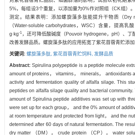
对紫花苜蓿青贮品质、细菌群落的影响，试验以初花期紫花
5%，每组设3个重复，以添加量为0%作对照组（CK组）
测定。结果表明：添加螺旋藻多肽能提升干物质（Dry matt
（Water-soluble carbohydrates，WSC）含量，提高
-1
g·kg
，还可降低酸碱度（Pouvoir hydrogene，pH）、丁酸（B
改善发酵品质。螺旋藻多肽的应用拓宽了紫花苜蓿青贮添加
关键词:
螺旋藻多肽,
紫花苜蓿青贮饲料,
发酵品质
Abstract:
Spirulina polypeptide is a peptide molecule ext
amount of proteins， vitamins， minerals， antioxidants and
activity and fermentation quality of alfalfa silage. This s
peptides on alfalfa silage quality and bacterial communit
amount of Spirulina peptide additives was set up with 
were set up for each group， and the 0% amount of addit
at room temperature and protected from light， and the nu
determined after 60 days of natural fermentation. The resu
dry matter （DM）， crude protein （CP）， water solubl