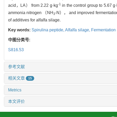
-1
acid，LA） from 2.22 g·kg
in the control group to 5.67 g
ammonia nitrogen （NH
-N）， and improved fermentation q
3
of additives for alfalfa silage.
Key words:
Spirulina peptide,
Alfalfa silage,
Fermentation 
中图分类号:
S816.53
参考文献
相关文章
15
Metrics
本文评价