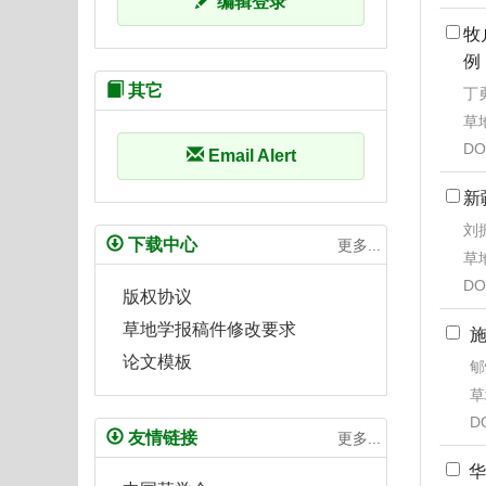
编辑登录
牧
例
其它
丁勇
草地
DO
Email Alert
新
刘
下载中心
更多...
草地
DO
版权协议
草地学报稿件修改要求
论文模板
郇
草
D
友情链接
更多...
华