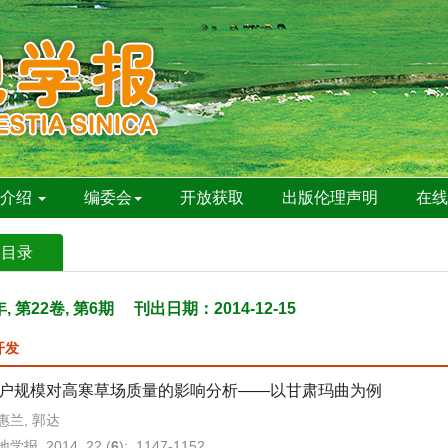
刊介绍
编委会
开放获取
出版伦理声明
在
期目录
年, 第22卷, 第6期
刊出日期：2014-12-15
开发
户规模对高寒草场质量的影响分析——以甘肃玛曲为例
惠兰, 郭达
学报. 2014, 22 (
6
): 1147-1152.