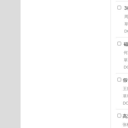
周
草
D
何
草
D
假
王
草地
DO
高
张