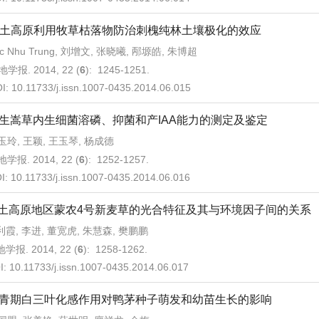
土高原利用牧草枯落物防治刺槐纯林土壤极化的效应
uc Nhu Trung, 刘增文, 张晓曦, 邴塬皓, 朱博超
学报. 2014, 22 (
6
): 1245-1251.
I:
10.11733/j.issn.1007-0435.2014.06.015
生嵩草内生细菌溶磷、抑菌和产IAA能力的测定及鉴定
玉玲, 王颖, 王玉琴, 杨成德
学报. 2014, 22 (
6
): 1252-1257.
I:
10.11733/j.issn.1007-0435.2014.06.016
土高原地区蒙农4号新麦草的光合特征及其与环境因子间的关系
利霞, 李进, 董宽虎, 朱慧森, 樊鹏鹏
学报. 2014, 22 (
6
): 1258-1262.
I:
10.11733/j.issn.1007-0435.2014.06.017
青期白三叶化感作用对鸭茅种子萌发和幼苗生长的影响