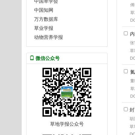
中国草学会
傅
中国知网
草
万方数据库
D
草业学报
内
动物营养学报
张
草地
DO
微信公众号
氮
董
草
D
封
胡
草地学报公众号
草地
DO