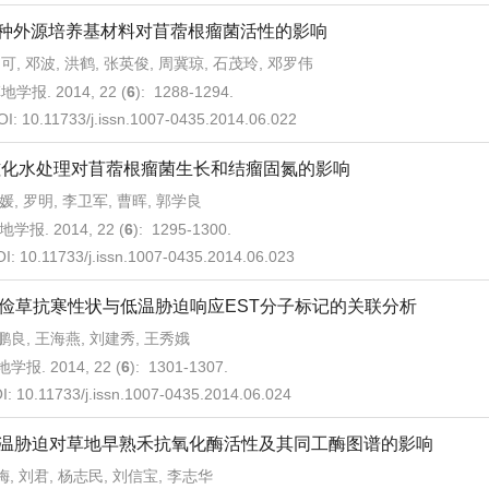
3种外源培养基材料对苜蓿根瘤菌活性的影响
可, 邓波, 洪鹤, 张英俊, 周冀琼, 石茂玲, 邓罗伟
地学报. 2014, 22 (
6
): 1288-1294.
OI:
10.11733/j.issn.1007-0435.2014.06.022
磁化水处理对苜蓿根瘤菌生长和结瘤固氮的影响
媛, 罗明, 李卫军, 曹晖, 郭学良
地学报. 2014, 22 (
6
): 1295-1300.
OI:
10.11733/j.issn.1007-0435.2014.06.023
俭草抗寒性状与低温胁迫响应EST分子标记的关联分析
鹏良, 王海燕, 刘建秀, 王秀娥
学报. 2014, 22 (
6
): 1301-1307.
I:
10.11733/j.issn.1007-0435.2014.06.024
温胁迫对草地早熟禾抗氧化酶活性及其同工酶图谱的影响
梅, 刘君, 杨志民, 刘信宝, 李志华