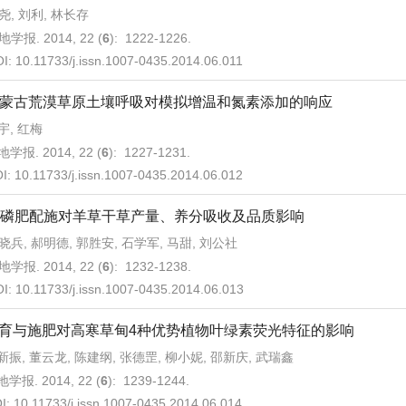
尧, 刘利, 林长存
地学报. 2014, 22 (
6
): 1222-1226.
OI:
10.11733/j.issn.1007-0435.2014.06.011
蒙古荒漠草原土壤呼吸对模拟增温和氮素添加的响应
宇, 红梅
学报. 2014, 22 (
6
): 1227-1231.
I:
10.11733/j.issn.1007-0435.2014.06.012
磷肥配施对羊草干草产量、养分吸收及品质影响
晓兵, 郝明德, 郭胜安, 石学军, 马甜, 刘公社
地学报. 2014, 22 (
6
): 1232-1238.
OI:
10.11733/j.issn.1007-0435.2014.06.013
育与施肥对高寒草甸4种优势植物叶绿素荧光特征的影响
新振, 董云龙, 陈建纲, 张德罡, 柳小妮, 邵新庆, 武瑞鑫
学报. 2014, 22 (
6
): 1239-1244.
I:
10.11733/j.issn.1007-0435.2014.06.014