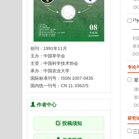
DO
15
—
刘碧
草地
创刊：1991年11月
DO
主办：中国草学会
主管：中国科学技术协会
专论
承办：中国农业大学
国际标准刊号：ISSN 1007-0435
草
国内统一刊号：CN 11-3362/S
谭
草地
作者中心
DO
研究
投稿须知
三