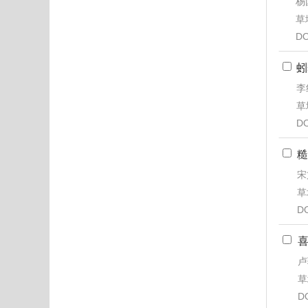
杨
草地
DO
蚓
李
草地
DO
糙
宋
草
D
卢
草
D