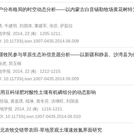
户分布格局的时空动态分析——以内蒙古白音锡勒牧场黄花树特
, 牛建明, 刘朋涛, 董建军, 张庆, 萨茹拉
学报. 2014, 22 (
6
): 1205-1211.
I:
10.11733/j.issn.1007-0435.2014.06.008
疆牧民参与草原生态补偿意愿分析——以新疆和静县、沙湾县为
振虎, 郑玉铜
学报. 2014, 22 (
6
): 1212-1215.
I:
10.11733/j.issn.1007-0435.2014.06.009
施用豆科绿肥对酸性土壤有机磷组分的动态影响
恒福, 黄嘉璞, 线琳, 黄冬芬, 洪继旺, 刘国道
地学报. 2014, 22 (
6
): 1216-1221.
OI:
10.11733/j.issn.1007-0435.2014.06.010
北农牧交错带农田-草地景观土壤速效氮界面研究