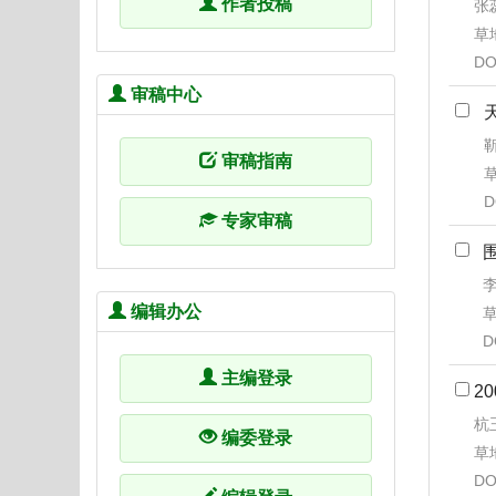
作者投稿
张蕊
草地
DO
审稿中心
靳
审稿指南
草
D
专家审稿
李
编辑办公
草
D
主编登录
2
杭玉
编委登录
草地
DO