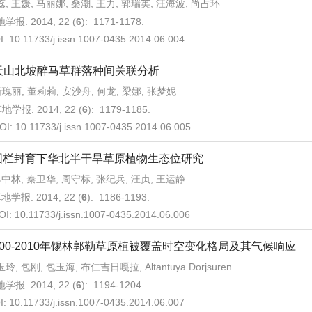
, 王媛, 马丽娜, 桑潮, 王力, 郭瑞英, 汪海波, 尚占环
学报. 2014, 22 (
6
): 1171-1178.
I:
10.11733/j.issn.1007-0435.2014.06.004
天山北坡醉马草群落种间关联分析
瑰丽, 董莉莉, 安沙舟, 何龙, 梁娜, 张梦妮
地学报. 2014, 22 (
6
): 1179-1185.
OI:
10.11733/j.issn.1007-0435.2014.06.005
围栏封育下华北半干旱草原植物生态位研究
中林, 秦卫华, 周守标, 张纪兵, 汪贞, 王运静
地学报. 2014, 22 (
6
): 1186-1193.
OI:
10.11733/j.issn.1007-0435.2014.06.006
000-2010年锡林郭勒草原植被覆盖时空变化格局及其气候响应
玲, 包刚, 包玉海, 布仁吉日嘎拉, Altantuya Dorjsuren
学报. 2014, 22 (
6
): 1194-1204.
I:
10.11733/j.issn.1007-0435.2014.06.007