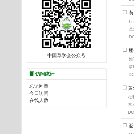
黄
L
草地
DO
矮
中国草学会公众号
姚
草地
访问统计
DO
总访问量
黄
今日访问
杜
在线人数
草地
DO
返