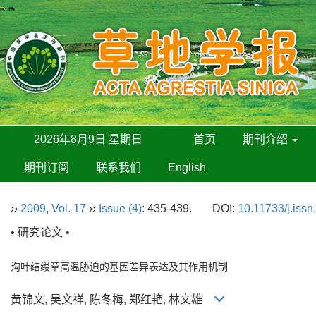
2026年8月9日 星期日
首页
期刊介绍
期刊订阅
联系我们
English
››
2009
,
Vol. 17
››
Issue (4)
: 435-439.
DOI:
10.11733/j.iss
• 研究论文 •
沟叶结缕草高温胁迫的基因差异表达及其作用机制
黄锦文, 吴文祥, 陈冬梅, 郑红艳, 林文雄