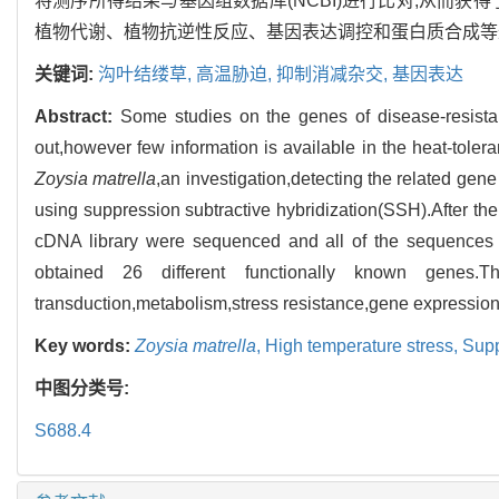
将测序所得结果与基因组数据库(NCBI)进行比对,从而获
植物代谢、植物抗逆性反应、基因表达调控和蛋白质合成等
关键词:
沟叶结缕草,
高温胁迫,
抑制消减杂交,
基因表达
Abstract:
Some studies on the genes of disease-resistanc
out,however few information is available in the heat-toler
Zoysia matrella
,an investigation,detecting the related ge
using suppression subtractive hybridization(SSH).After the
cDNA library were sequenced and all of the sequences of
obtained 26 different functionally known genes
transduction,metabolism,stress resistance,gene expression 
Key words:
Zoysia matrella
,
High temperature stress,
Supp
中图分类号:
S688.4