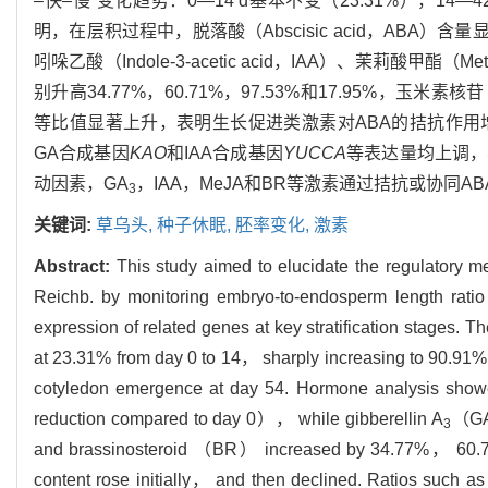
–快–慢”变化趋势：0—14 d基本不变（23.31%），14—
明，在层积过程中，脱落酸（Abscisic acid，ABA）含量
吲哚乙酸（Indole-3-acetic acid，IAA）、茉莉酸甲酯（Me
别升高34.77%，60.71%，97.53%和17.95%，玉米素核苷
等比值显著上升，表明生长促进类激素对ABA的拮抗作用
GA合成基因
KAO
和IAA合成基因
YUCCA
等表达量均上调，
动因素，GA
，IAA，MeJA和BR等激素通过拮抗或协同
3
关键词:
草乌头,
种子休眠,
胚率变化,
激素
Abstract:
This study aimed to elucidate the regulatory
Reichb. by monitoring embryo-to-endosperm length ra
expression of related genes at key stratification stages. 
at 23.31% from day 0 to 14， sharply increasing to 90.91
cotyledon emergence at day 54. Hormone analysis show
reduction compared to day 0）， while gibberellin A
（G
3
and brassinosteroid （BR） increased by 34.77%， 60.
content rose initially， and then declined. Ratios such a