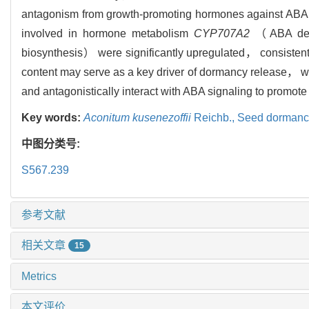
antagonism from growth-promoting hormones against ABA 
involved in hormone metabolism
CYP707A2
（ABA de
biosynthesis） were significantly upregulated， consisten
content may serve as a key driver of dormancy release， 
and antagonistically interact with ABA signaling to promo
Key words:
Aconitum kusenezoffii
Reichb.,
Seed dormanc
中图分类号:
S567.239
参考文献
相关文章
15
Metrics
本文评价