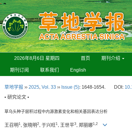
2026年8月6日 星期四
首页
期刊介绍
期刊订阅
联系我们
English
草地学报
››
2025
,
Vol. 33
››
Issue (5)
: 1648-1654.
DOI:
10.
• 研究论文 •
草乌头种子层积过程中内源激素变化和相关基因表达分析
1
2
1
3
1,2
王召明
, 张晓明
, 于兴旺
, 王世平
, 郑丽娜