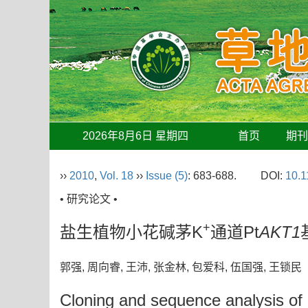
2026年8月6日 星期四
首页
期
››
2010
,
Vol. 18
››
Issue (5)
: 683-688.
DOI:
10.1
• 研究论文 •
+
盐生植物小花碱茅K
通道Pt
AKT1
郭强, 周向睿, 王沛, 张金林, 包爱科, 伍国强, 王锁
Cloning and sequence analysis of