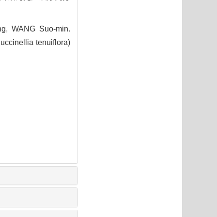
ng, WANG Suo-min.
cinellia tenuiflora)
3