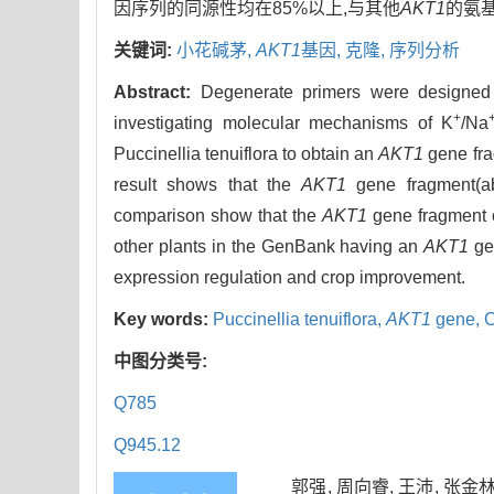
因序列的同源性均在85%以上,与其他
AKT1
的氨
关键词:
小花碱茅,
AKT1
基因,
克隆,
序列分析
Abstract:
Degenerate primers were designe
+
investigating molecular mechanisms of K
/Na
Puccinellia tenuiflora to obtain an
AKT1
gene fra
result shows that the
AKT1
gene fragment(ab
comparison show that the
AKT1
gene fragment 
other plants in the GenBank having an
AKT1
gen
expression regulation and crop improvement.
Key words:
Puccinellia tenuiflora,
AKT1
gene,
C
中图分类号:
Q785
Q945.12
郭强, 周向睿, 王沛, 张金