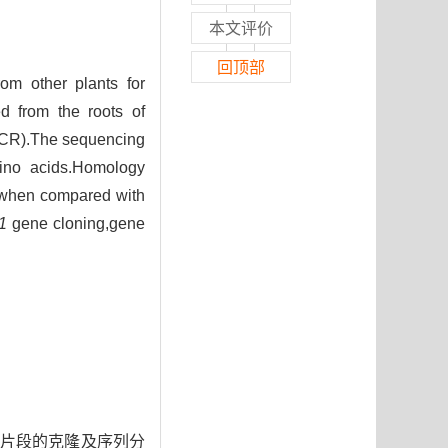
本文评价
回顶部
om other plants for
ed from the roots of
-PCR).The sequencing
ino acids.Homology
 when compared with
1
gene cloning,gene
片段的克隆及序列分