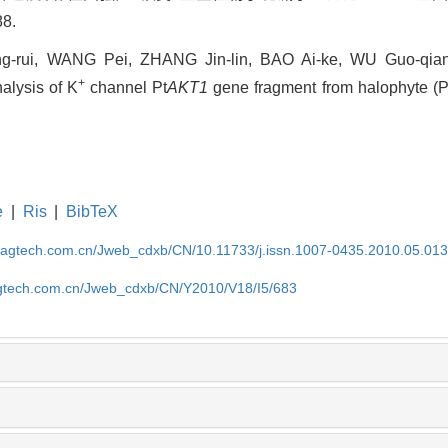
88.
-rui, WANG Pei, ZHANG Jin-lin, BAO Ai-ke, WU Guo-qia
+
alysis of K
channel Pt
AKT1
gene fragment from halophyte (Puc
.
e
|
Ris
|
BibTeX
magtech.com.cn/Jweb_cdxb/CN/10.11733/j.issn.1007-0435.2010.05.01
gtech.com.cn/Jweb_cdxb/CN/Y2010/V18/I5/683