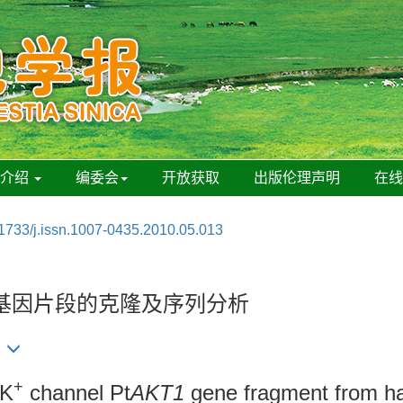
刊介绍
编委会
开放获取
出版伦理声明
在
1733/j.issn.1007-0435.2010.05.013
基因片段的克隆及序列分析
民
+
 K
channel Pt
AKT1
gene fragment from hal