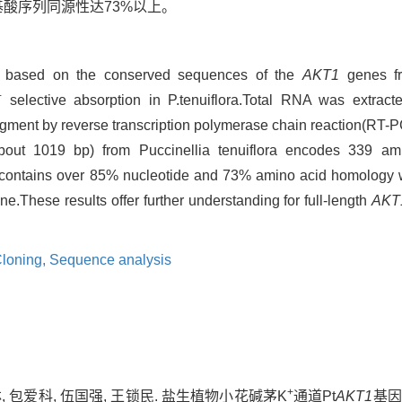
基酸序列同源性达73%以上。
d based on the conserved sequences of the
AKT1
genes fr
+
selective absorption in P.tenuiflora.Total RNA was extract
gment by reverse transcription polymerase chain reaction(RT
out 1019 bp) from Puccinellia tenuiflora encodes 339 am
contains over 85% nucleotide and 73% amino acid homology
e.These results offer further understanding for full-length
AKT
loning,
Sequence analysis
+
林, 包爱科, 伍国强, 王锁民. 盐生植物小花碱茅K
通道Pt
AKT1
基因