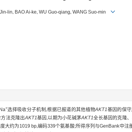
Jin-lin, BAO Ai-ke, WU Guo-qiang, WANG Suo-min
+
/Na
选择吸收分子机制,根据已报道的其他植物
AKT1
基因的保守
CR方法克隆出
AKT1
基因,以期为小花碱茅
AKT1
全长基因的克隆、
为1019 bp,编码339个氨基酸;所得序列与GenBank中