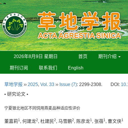
2026年8月9日 星期日
首页
期刊介绍
期刊订阅
联系我们
English
草地学报
››
2025
,
Vol. 33
››
Issue (7)
: 2299-2308.
DOI:
10.
• 研究论文 •
宁夏银北地区不同饲用燕麦品种适应性评价
1
2
2
2
1
1
1
董嘉莉
, 何建龙
, 杜建民
, 马雪鹏
, 陈彦龙
, 张蓓
, 曹文侠