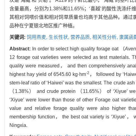
次是‘海威’和‘贝勒’。‘A129’的干鲜比最小，‘海威’的茎叶
含量最高，分别为1.38%和11.65%；‘喜越’的酸性洗涤
其相对饲喂价值和相对饲草质量也均高于其他品种。通过隶
品种在宁夏银北地区推广种植。
关键词:
饲用燕麦,
生长性状,
营养品质,
相关性分析,
隶属函
Abstract:
In order to select high quality forage oat （
Aven
12 forage oat varieties were selected as test materials. T
quality were measured， and then comprehensively analy
-2
highest hay yield of 6545.60 kg·hm
， followed by ‘Haiwei
stem-leaf ratio of ‘Haiwei’ was the smallest. The crude as
（1.38%） and crude protein （11.65%） of ‘Xiyue’ were the
‘Xiyue’ were lower than those of other Forage oat varie
value and relative forage quality were also higher tha
membership function， the best oat variety is ‘Xiyue’， wh
Ningxia.