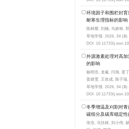
环境因子和围栏封育
耐寒生理指标的影响
陈林耀, 刘楠, 马娇林, 
草地学报. 2026, 34 (
3
)
DOI:
10.11733/j.issn.
外源激素处理对高加
的影响
杨明浩, 龙羲, 闫旭, 姜
姜婧雯, 王孜成, 陈子瑞,
草地学报. 2026, 34 (
3
)
DOI:
10.11733/j.issn.
冬季增温及刈割对青
碳组分及碳库稳定性
张浩, 马扶林, 刘小伟, 