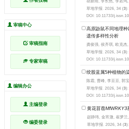
作者投稿
胡新雨, 李长然, 李若鸿,
草地学报. 2026, 34 (
3
)
DOI:
10.11733/j.issn.
审稿中心
高原鼢鼠不同地理种
遗传多样性分析
审稿指南
龚俊强, 侯齐琪, 欧克杰,
草地学报. 2026, 34 (
3
)
DOI:
10.11733/j.issn.
专家审稿
绞股蓝属5种植物的
陈霜, 曹峰, 李豆豆, 郭
编辑办公
草地学报. 2026, 34 (
3
)
DOI:
10.11733/j.issn.
主编登录
黄花苜蓿
MfWRKY3
赵静玮, 金宵溦, 崔梦兰
编委登录
草地学报. 2026, 34 (
3
)