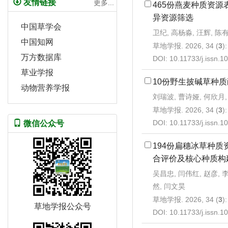
友情链接
更多...
465份燕麦种质资
异资源筛选
中国草学会
卫纪, 高杨淼, 汪辉, 陈
中国知网
草地学报. 2026, 34 (
3
)
万方数据库
DOI:
10.11733/j.issn.
草业学报
10份野生披碱草种
动物营养学报
刘瑞波, 曹诗娅, 何欣月,
草地学报. 2026, 34 (
3
)
DOI:
10.11733/j.issn.
微信公众号
194份扁穗冰草种
合评价及核心种质构
吴昌忠, 闫伟红, 赵彦, 
然, 闫文昊
草地学报. 2026, 34 (
3
)
草地学报公众号
DOI:
10.11733/j.issn.