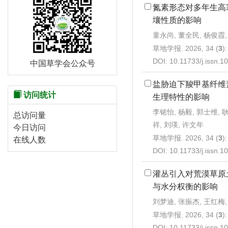
氮素形态对多年生高
壤性质的影响
童永尚, 董全民, 杨俊霞,
草地学报. 2026, 34 (
3
)
DOI:
10.11733/j.issn.
中国草学会公众号
盐胁迫下羧甲基纤维
访问统计
生理特性的影响
李铭怡, 杨毅, 郭士维, 
总访问量
祥, 刘瑛, 许文年
今日访问
草地学报. 2026, 34 (
3
)
在线人数
DOI:
10.11733/j.issn.
灌丛引入对荒漠草原
与水分权衡的影响
刘梦迪, 张振杰, 王红梅,
草地学报. 2026, 34 (
3
)
DOI:
10.11733/j.issn.