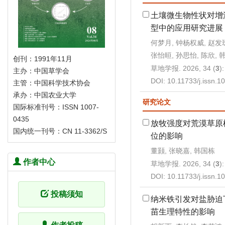
土壤微生物性状对增
型中的应用研究进展
何梦月, 钟杨权威, 赵发珠
张怡晅, 孙思怡, 陈欣, 
创刊：1991年11月
草地学报. 2026, 34 (
3
)
主办：中国草学会
DOI:
10.11733/j.issn.
主管：中国科学技术协会
承办：中国农业大学
研究论文
国际标准刊号：ISSN 1007-
0435
放牧强度对荒漠草原
国内统一刊号：CN 11-3362/S
位的影响
董颢, 张晓嘉, 韩国栋
作者中心
草地学报. 2026, 34 (
3
)
DOI:
10.11733/j.issn.
投稿须知
纳米铁引发对盐胁迫
苗生理特性的影响