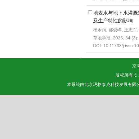
地表水与地下水灌溉
及生产特性的影响
杨禾雨, 郝俊峰, 王志军,
草地学报. 2026, 34 (
3
)
DOI:
10.11733/j.issn.
京I
版权所有 ©
本系统由北京玛格泰克科技发展有限公司设计开