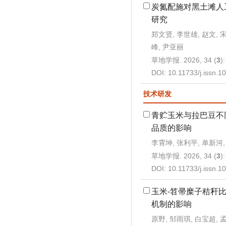
炭氮配施对黑土滩人
研究
郑文贤, 李世雄, 赵文, 
峰, 尹亚丽
草地学报. 2026, 34 (
3
)
DOI:
10.11733/j.issn.
技术研发
青贮玉米与拉巴豆不
品质的影响
李霄坤, 张利平, 单新河,
草地学报. 2026, 34 (
3
)
DOI:
10.11733/j.issn.
玉米-笤帚糜子秸秆
机制的影响
原野, 邹雨琪, 白宝超, 