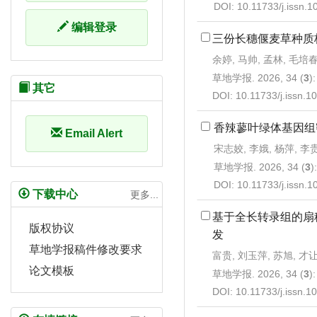
DOI:
10.11733/j.issn.
编辑登录
三份长穗偃麦草种质
余婷, 马帅, 孟林, 毛培
草地学报. 2026, 34 (
3
)
其它
DOI:
10.11733/j.issn.
香辣蓼叶绿体基因组
Email Alert
宋志姣, 李娥, 杨萍, 李
草地学报. 2026, 34 (
3
)
DOI:
10.11733/j.issn.
下载中心
更多...
基于全长转录组的扇
版权协议
发
草地学报稿件修改要求
富贵, 刘玉萍, 苏旭, 才
论文模板
草地学报. 2026, 34 (
3
)
DOI:
10.11733/j.issn.