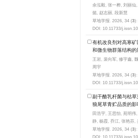
余泓毅, 张一桦, 刘丽仙,
懿, 赵志丽, 段新慧
草地学报. 2026, 34 (
3
)
DOI:
10.11733/j.issn.
有机改良剂对高寒矿
和微生物群落结构的
王岩, 裴向军, 修宇鑫, 魏
周宇
草地学报. 2026, 34 (
3
)
DOI:
10.11733/j.issn.
副干酪乳杆菌与枯草
狼尾草青贮品质的影
田浩宇, 王思怡, 苑明伟,
静, 杨霞, 乔江, 张艳芬,
草地学报. 2026, 34 (
3
)
DOI:
10.11733/j.issn.