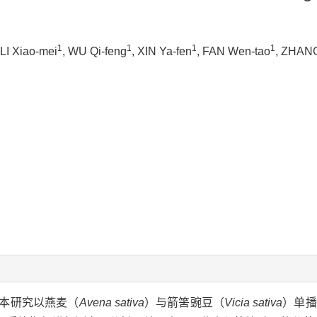
1
1
1
1
 LI Xiao-mei
, WU Qi-feng
, XIN Ya-fen
, FAN Wen-tao
, ZHANG
本研究以燕麦（
Avena sativa
）与箭筈豌豆（
Vicia sativa
）单播