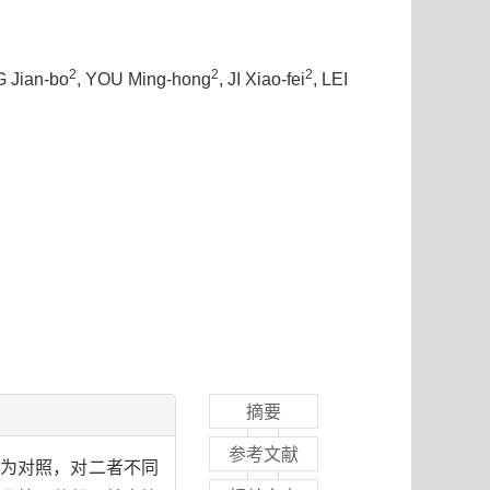
2
2
2
 Jian-bo
, YOU Ming-hong
, JI Xiao-fei
, LEI
摘要
参考文献
为对照，对二者不同