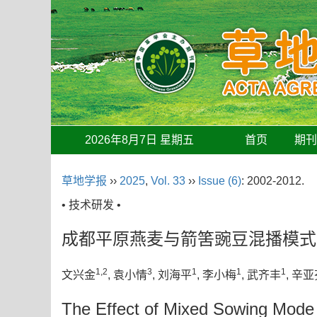
2026年8月7日 星期五
首页
期
草地学报
››
2025
,
Vol. 33
››
Issue (6)
: 2002-2012.
• 技术研发 •
成都平原燕麦与箭筈豌豆混播模式
1,2
3
1
1
1
文兴金
, 袁小情
, 刘海平
, 李小梅
, 武齐丰
, 辛
The Effect of Mixed Sowing Mode