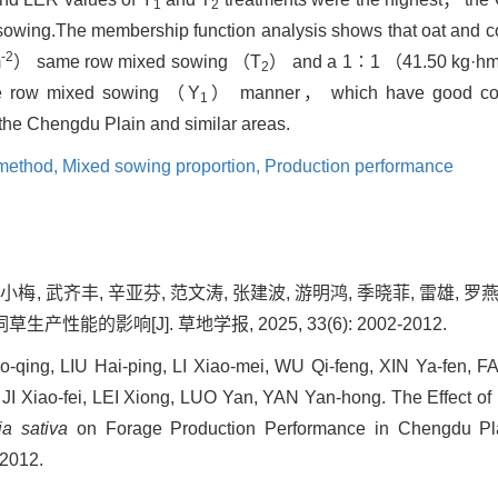
1
2
 sowing.The membership function analysis shows that oat and
-2
m
） same row mixed sowing （T
） and a 1∶1 （41.50 kg·h
2
e row mixed sowing （Y
） manner， which have good com
1
the Chengdu Plain and similar areas.
method,
Mixed sowing proportion,
Production performance
小梅, 武齐丰, 辛亚芬, 范文涛, 张建波, 游明鸿, 季晓菲, 雷雄, 罗
能的影响[J]. 草地学报, 2025, 33(6): 2002-2012.
-qing, LIU Hai-ping, LI Xiao-mei, WU Qi-feng, XIN Ya-fen,
JI Xiao-fei, LEI Xiong, LUO Yan, YAN Yan-hong. The Effect 
ia sativa
on Forage Production Performance in Chengdu Plai
-2012.