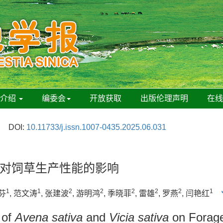
刊介绍
编委会
开放获取
出版伦理声明
在
DOI:
10.11733/j.issn.1007-0435.2025.06.031
对饲草生产性能的影响
1
1
2
2
2
2
2
1
亚芬
, 范文涛
, 张建波
, 游明鸿
, 季晓菲
, 雷雄
, 罗燕
, 闫艳红
 of
Avena sativa
and
Vicia sativa
on Forage