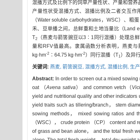
混播方式及比例下的饲草产量性状、产量和营养
产量性状受混播方式、混播比例及二者交互作用的
（Water soluble carbohydrates，WSC）
禾、豆单播之间，总鲜重和土地当量比（Land equiv
T
（燕麦与箭筈豌豆以3∶1同行混播）处理总鲜
2
量和RFV值最高。隶属函数分析表明，燕麦与箭筈豌豆
-2
-2
kg·hm
∶64.75 kg·hm
）同行混播（T
）及异行
1
关键词:
燕麦,
箭筈豌豆,
混播方式,
混播比例,
生产
Abstract:
In order to screen out a mixed sowing
oat （
Avena sativa
） and common vetch（
Vic
yield and nutritional quality and other indicator
yield traits such as tillering/branch， stem dia
sowing methods， mixed sowing ratios and th
（WSC）， crude protein （CP） content and relat
of grass and bean alone， and the total fresh 
alone. The total fresh weight， total dry weight