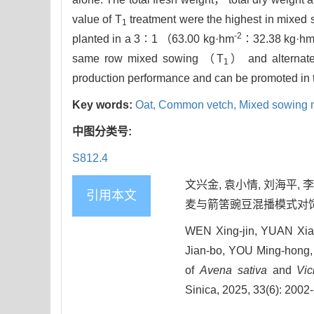
value of T
treatment were the highest in mixed
1
-2
planted in a 3∶1 （63.00 kg·hm
∶32.38 kg·h
same row mixed sowing （T
） and alternat
1
production performance and can be promoted in 
Key words:
Oat,
Common vetch,
Mixed sowing 
中图分类号:
S812.4
文兴金, 袁小情, 刘海平, 李
引用本文
麦与箭筈豌豆混播模式对饲草生产性
WEN Xing-jin, YUAN Xiao
Jian-bo, YOU Ming-hong, 
of
Avena sativa
and
Vic
Sinica, 2025, 33(6): 2002