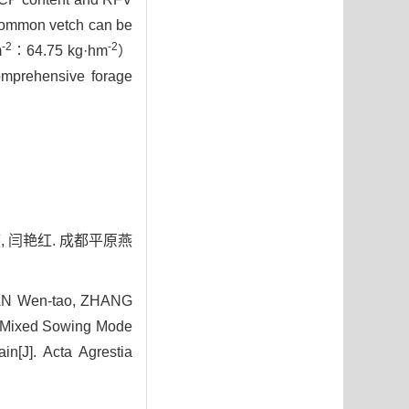
 common vetch can be
-2
-2
m
∶64.75 kg·hm
）
prehensive forage
燕, 闫艳红. 成都平原燕
 FAN Wen-tao, ZHANG
of Mixed Sowing Mode
n[J]. Acta Agrestia