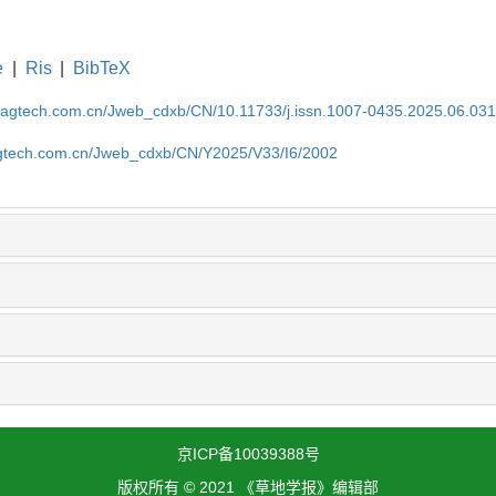
e
|
Ris
|
BibTeX
magtech.com.cn/Jweb_cdxb/CN/10.11733/j.issn.1007-0435.2025.06.03
gtech.com.cn/Jweb_cdxb/CN/Y2025/V33/I6/2002
京ICP备10039388号
版权所有 © 2021 《草地学报》编辑部