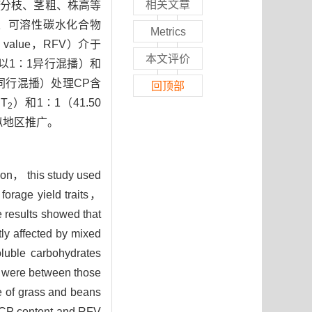
相关文章
/分枝、茎粗、株高等
）、可溶性碳水化合物
Metrics
ed value，RFV）介于
本文评价
以1∶1异行混播）和
同行混播）处理CP含
回顶部
T
）和1∶1（41.50
2
似地区推广。
ion， this study used
forage yield traits，
e results showed that
ly affected by mixed
uble carbohydrates
 were between those
e of grass and beans
 CP content and RFV