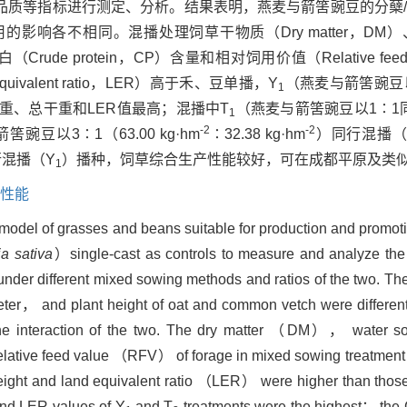
品质等指标进行测定、分析。结果表明，燕麦与箭筈豌豆的分蘖
影响各不相同。混播处理饲草干物质（Dry matter，DM
、粗蛋白（Crude protein，CP）含量和相对饲用价值（Relative fe
alent ratio，LER）高于禾、豆单播，Y
（燕麦与箭筈豌豆
1
重、总干重和LER值最高；混播中T
（燕麦与箭筈豌豆以1∶1
1
-2
-2
以3∶1（63.00 kg·hm
∶32.38 kg·hm
）同行混播（
混播（Y
）播种，饲草综合生产性能较好，可在成都平原及类
1
性能
 model of grasses and beans suitable for production and promot
ia sativa
）single-cast as controls to measure and analyze the 
s under different mixed sowing methods and ratios of the two. Th
meter， and plant height of oat and common vetch were different
e interaction of the two. The dry matter （DM）， water sol
ive feed value （RFV） of forage in mixed sowing treatment
weight and land equivalent ratio （LER） were higher than thos
 and LER values of Y
and T
treatments were the highest； the