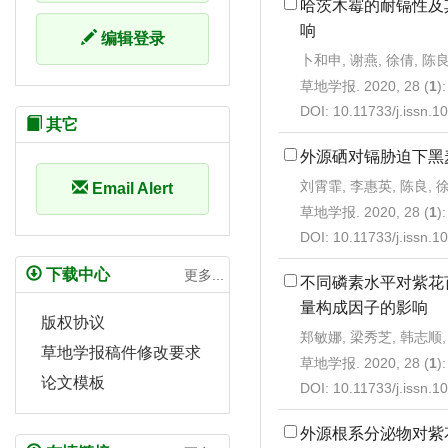
哈茨木霉的耐镉性及
响
编辑登录
卜和申, 谢燕, 徐倩, 陈良
草地学报. 2020, 28 (
1
)
DOI:
10.11733/j.issn.
其它
外源硒对镉胁迫下黑
刘霄霏, 李惠英, 陈良, 
Email Alert
草地学报. 2020, 28 (
1
)
DOI:
10.11733/j.issn.
下载中心
更多...
不同磷素水平对紫花
量构成因子的影响
版权协议
郑敏娜, 梁秀芝, 韩志顺,
草地学报稿件修改要求
草地学报. 2020, 28 (
1
)
论文模板
DOI:
10.11733/j.issn.
外源根系分泌物对紫