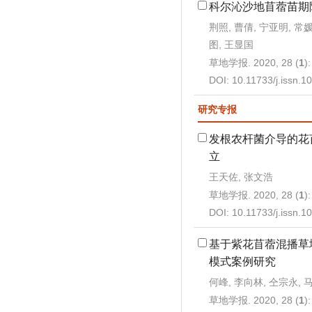
科尔沁沙地苜蓿苗期
荆照, 曹倩, 宁亚明, 常
图, 王显国
草地学报. 2020, 28 (
1
)
DOI:
10.11733/j.issn.
研究专报
发根农杆菌介导的花
立
王天佐, 张文浩
草地学报. 2020, 28 (
1
)
DOI:
10.11733/j.issn.
基于紫花苜蓿混播草
模式案例研究
何峰, 李向林, 仝宗永, 
草地学报. 2020, 28 (
1
)