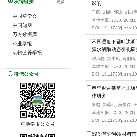
友情链接
更多...
影响
于跃, 刘静, 邓波, 刘忠
中国草学会
草地学报. 2020, 28 (
1
)
中国知网
DOI:
10.11733/j.issn.
万方数据库
不同温度下圆叶决明
草业学报
氮水解酶动态变化研
动物营养学报
钟珍梅, 游小凤, 翁伯琦,
草地学报. 2020, 28 (
1
)
DOI:
10.11733/j.issn.
微信公众号
春季返青期草坪土壤
律研究
蔺超, 郭蕴珂, 吴俊仪, 王
草地学报. 2020, 28 (
1
)
DOI:
10.11733/j.issn.
草地学报公众号
59份苜蓿种质材料