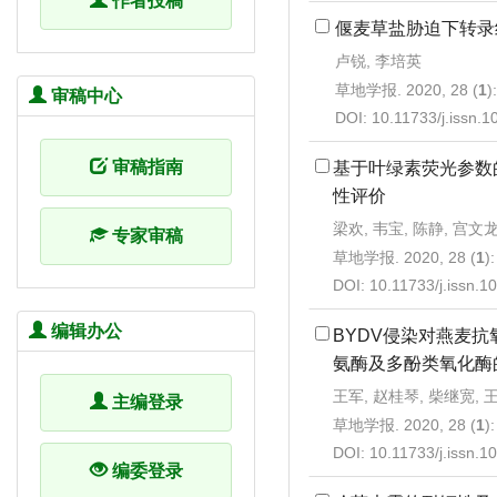
作者投稿
偃麦草盐胁迫下转录
卢锐, 李培英
草地学报. 2020, 28 (
1
)
审稿中心
DOI:
10.11733/j.issn.
审稿指南
基于叶绿素荧光参数
性评价
梁欢, 韦宝, 陈静, 宫文龙
专家审稿
草地学报. 2020, 28 (
1
)
DOI:
10.11733/j.issn.
编辑办公
BYDV侵染对燕麦
氨酶及多酚类氧化酶
王军, 赵桂琴, 柴继宽, 
主编登录
草地学报. 2020, 28 (
1
)
DOI:
10.11733/j.issn.
编委登录