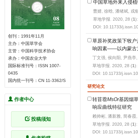
中国草地外来入侵植
曹婧, 徐晗, 潘绪斌, 戎
草地学报. 2020, 28 (
1
)
DOI:
10.11733/j.issn.
创刊：1991年11月
草原补奖政策下牧户
主办：中国草学会
响因素——以内蒙古
主管：中国科学技术协会
丁文强, 侯向阳, 尹燕亭,
承办：中国农业大学
草地学报. 2020, 28 (
1
)
国际标准刊号：ISSN 1007-
0435
DOI:
10.11733/j.issn.
国内统一刊号：CN 11-3362/S
研究论文
转苜蓿
MsOr
基因烟草
作者中心
响应曲线特征研究
赖帅彬, 潘新雅, 简春霞,
投稿须知
草地学报. 2020, 28 (
1
)
DOI:
10.11733/j.issn.