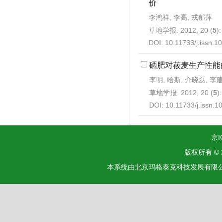
价
李鸿祥, 李高, 戎郁萍
草地学报. 2012, 20 (
5
)
DOI:
10.11733/j.issn.
硒肥对莜麦生产性能
李明, 哈斯, 介晓磊, 李
草地学报. 2012, 20 (
5
)
DOI:
10.11733/j.issn.
京I
版权所有 ©
本系统由北京玛格泰克科技发展有限公司设计开