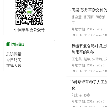
高粱-苏丹草杂交种
张会慧, 张秀丽, 胡彦波, 
玉
草地学报. 2012, 20 (
5
)
中国草学会公众号
DOI:
10.11733/j.issn.
访问统计
氮缓释复合肥对坝上
利用率的影响
总访问量
王忠美, 赵敏, 朱玲玲, 
今日访问
草地学报. 2012, 20 (
5
)
在线人数
DOI:
10.11733/j.issn.
3种草坪草种子人工
化
刘士瑶, 孙彦
草地学报. 2012, 20 (
5
)