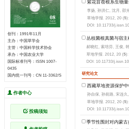
紫花苜蓿根系生物量
李扬, 孙洪仁, 沈月, 邵
草地学报. 2012, 20 (
5
)
DOI:
10.11733/j.issn.
创刊：1991年11月
丛枝菌根真菌与宿主
主办：中国草学会
郝晓红, 索培芬, 王俊, 
主管：中国科学技术协会
草地学报. 2012, 20 (
5
)
承办：中国农业大学
DOI:
10.11733/j.issn.
国际标准刊号：ISSN 1007-
0435
研究论文
国内统一刊号：CN 11-3362/S
西藏草地资源保护中
作者中心
孙自保, 孙前路, 宋连久
草地学报. 2012, 20 (
5
)
DOI:
10.11733/j.issn.
投稿须知
季节性围封对内蒙古