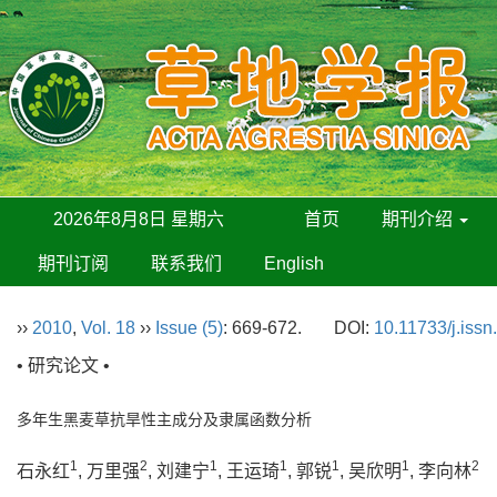
2026年8月8日 星期六
首页
期刊介绍
期刊订阅
联系我们
English
››
2010
,
Vol. 18
››
Issue (5)
: 669-672.
DOI:
10.11733/j.iss
• 研究论文 •
多年生黑麦草抗旱性主成分及隶属函数分析
1
2
1
1
1
1
2
石永红
, 万里强
, 刘建宁
, 王运琦
, 郭锐
, 吴欣明
, 李向林