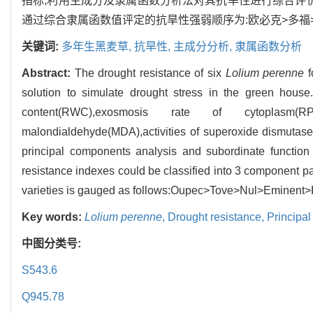
指标,利用主成分及隶属函数分析法对其抗旱性进行综合评价
通过综合隶属函数值评定的抗旱性强弱顺序为:欧必克>多福>
关键词:
多年生黑麦草,
抗旱性,
主成分分析,
隶属函数分析
Abstract:
The drought resistance of six
Lolium perenne
f
solution to simulate drought stress in the green house
content(RWC),exosmosis rate of cytoplasm(RPP),
malondialdehyde(MDA),activities of superoxide dismuta
principal components analysis and subordinate function a
resistance indexes could be classified into 3 component pa
varieties is gauged as follows:Oupec>Tove>Nul>Eminent>
Key words:
Lolium perenne
,
Drought resistance,
Principa
中图分类号:
S543.6
Q945.78